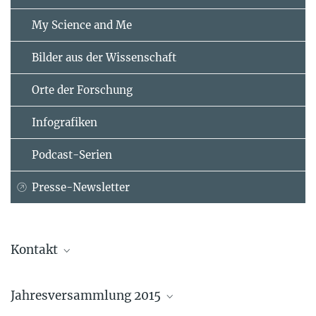
My Science and Me
Bilder aus der Wissenschaft
Orte der Forschung
Infografiken
Podcast-Serien
Presse-Newsletter
Kontakt
Dr. Christina Beck
Jahresversammlung 2015
Leiterin der Kommunikation