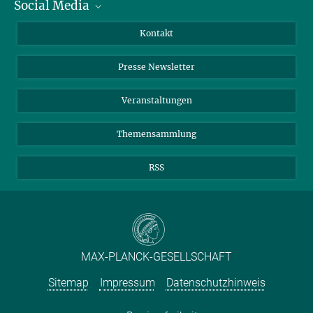
Social Media
Zahlen und Fakten
Bluesky
Jahresbericht
Mastodon
Facebook
Kontakt
Einkauf
LinkedIn
Instagram
Presse Newsletter
Meldestelle Fehlverhalten
TikTok
YouTube
Netiquette
Veranstaltungen
Themensammlung
RSS
MAX-PLANCK-GESELLSCHAFT
Sitemap
Impressum
Datenschutzhinweis