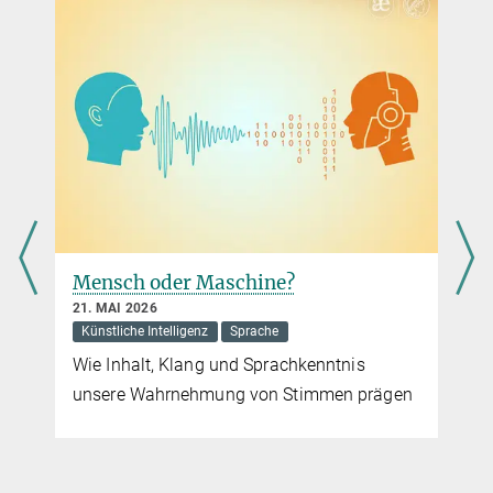
Sprachen besitzen konstante Muster
17. NOVEMBER 2025
Sprache
is
Untersuchung findet Belege für ein Drittel
 prägen
aller postulierten grammatikalischen
„Universalien“