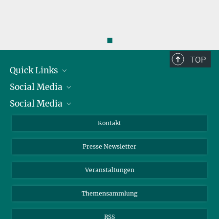
◼
TOP
Quick Links
Social Media
Präsident
Social Media
Zahlen und Fakten
Bluesky
Jahresbericht
Mastodon
Facebook
Kontakt
Einkauf
LinkedIn
Instagram
Presse Newsletter
Meldestelle Fehlverhalten
TikTok
YouTube
Netiquette
Veranstaltungen
Themensammlung
RSS