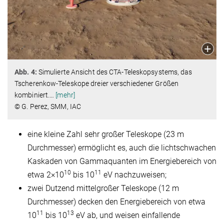
Abb. 4:
Simulierte Ansicht des CTA-Teleskopsystems, das
Tscherenkow-Teleskope dreier verschiedener Größen
kombiniert.
…
[mehr]
© G. Perez, SMM, IAC
eine kleine Zahl sehr großer Teleskope (23 m
Durchmesser) ermöglicht es, auch die lichtschwachen
Kaskaden von Gammaquanten im Energiebereich von
10
11
etwa 2×10
bis 10
eV nachzuweisen;
zwei Dutzend mittelgroßer Teleskope (12 m
Durchmesser) decken den Energiebereich von etwa
11
13
10
bis 10
eV ab, und weisen einfallende