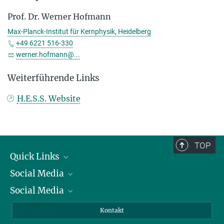
Prof. Dr. Werner Hofmann
Max-Planck-Institut für Kernphysik, Heidelberg
+49 6221 516-330
werner.hofmann@...
Weiterführende Links
H.E.S.S. Website
TOP
Quick Links
Social Media
Präsident
Social Media
Zahlen und Fakten
Bluesky
Jahresbericht
Mastodon
Facebook
Kontakt
Einkauf
LinkedIn