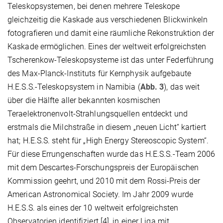
Teleskopsystemen, bei denen mehrere Teleskope
gleichzeitig die Kaskade aus verschiedenen Blickwinkeln
fotografieren und damit eine räumliche Rekonstruktion der
Kaskade ermöglichen. Eines der weltweit erfolgreichsten
Tscherenkow-Teleskopsysteme ist das unter Federführung
des Max-Planck-Instituts für Kernphysik aufgebaute
H.E.S.S.-Teleskopsystem in Namibia (
Abb. 3
), das weit
über die Hälfte aller bekannten kosmischen
Teraelektronenvolt-Strahlungsquellen entdeckt und
erstmals die Milchstraße in diesem „neuen Licht“ kartiert
hat; H.E.S.S. steht für „High Energy Stereoscopic System“.
Für diese Errungenschaften wurde das H.E.S.S.-Team 2006
mit dem Descartes-Forschungspreis der Europäischen
Kommission geehrt, und 2010 mit dem Rossi-Preis der
American Astronomical Society. Im Jahr 2009 wurde
H.E.S.S. als eines der 10 weltweit erfolgreichsten
Observatorien identifiziert [4], in einer Liga mit