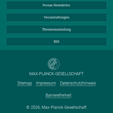
Instagram
Presse Newsletter
Meldestelle Fehlverhalten
TikTok
YouTube
Netiquette
Veranstaltungen
Themensammlung
RSS
MAX-PLANCK-GESELLSCHAFT
Sitemap
Impressum
Datenschutzhinweis
Barrierefreiheit
2026, Max-Planck-Gesellschaft