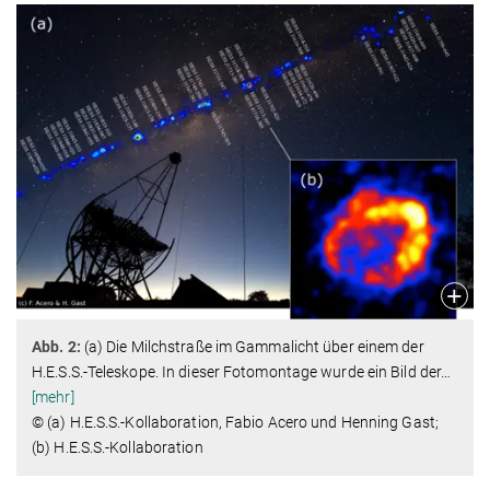
Abb. 2:
(a) Die Milchstraße im Gammalicht über einem der
H.E.S.S.-Teleskope. In dieser Fotomontage wurde ein Bild der
…
[mehr]
© (a) H.E.S.S.-Kollaboration, Fabio Acero und Henning Gast;
(b) H.E.S.S.-Kollaboration