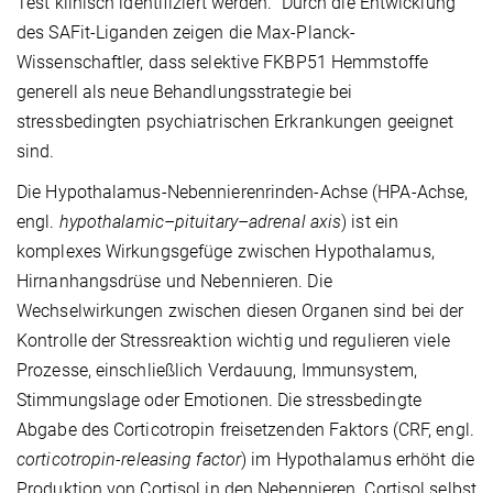
Test klinisch identifiziert werden.“ Durch die Entwicklung
des SAFit-Liganden zeigen die Max-Planck-
Wissenschaftler, dass selektive FKBP51 Hemmstoffe
generell als neue Behandlungsstrategie bei
stressbedingten psychiatrischen Erkrankungen geeignet
sind.
Die Hypothalamus-Nebennierenrinden-Achse (HPA-Achse,
engl.
hypothalamic–pituitary–adrenal axis
) ist ein
komplexes Wirkungsgefüge zwischen Hypothalamus,
Hirnanhangsdrüse und Nebennieren. Die
Wechselwirkungen zwischen diesen Organen sind bei der
Kontrolle der Stressreaktion wichtig und regulieren viele
Prozesse, einschließlich Verdauung, Immunsystem,
Stimmungslage oder Emotionen. Die stressbedingte
Abgabe des Corticotropin freisetzenden Faktors (CRF, engl.
corticotropin-releasing factor
) im Hypothalamus erhöht die
Produktion von Cortisol in den Nebennieren. Cortisol selbst