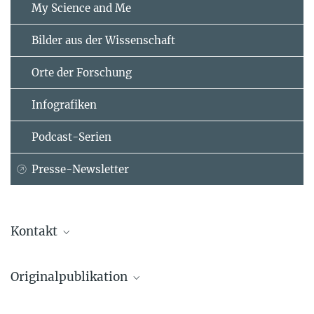
My Science and Me
Bilder aus der Wissenschaft
Orte der Forschung
Infografiken
Podcast-Serien
Presse-Newsletter
Kontakt
Felix Hausch
Originalpublikation
Max-Planck-Institut für Psychiatrie, München
hausch@...
S. Gaali, A. Kirschner, S. Cuboni, J. Hartmann, C. Kozany, G.