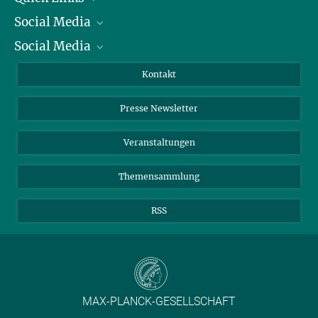
Social Media
Präsident
Social Media
Zahlen und Fakten
Bluesky
Jahresbericht
Mastodon
Facebook
Kontakt
Einkauf
LinkedIn
Instagram
Presse Newsletter
Meldestelle Fehlverhalten
TikTok
YouTube
Netiquette
Veranstaltungen
Themensammlung
RSS
MAX-PLANCK-GESELLSCHAFT