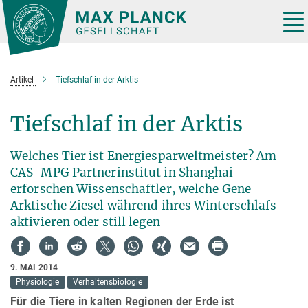
Hauptinhalt
Tog
nav
Artikel
Tiefschlaf in der Arktis
Tiefschlaf in der Arktis
Welches Tier ist Energiesparweltmeister? Am
CAS-MPG Partnerinstitut in Shanghai
erforschen Wissenschaftler, welche Gene
Arktische Ziesel während ihres Winterschlafs
aktivieren oder still legen
9. MAI 2014
Physiologie
Verhaltensbiologie
Für die Tiere in kalten Regionen der Erde ist