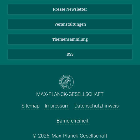
Einkauf
LinkedIn
Instagram
Presse Newsletter
Meldestelle Fehlverhalten
TikTok
YouTube
Netiquette
Veranstaltungen
Themensammlung
RSS
MAX-PLANCK-GESELLSCHAFT
Sitemap
Impressum
Datenschutzhinweis
Barrierefreiheit
2026, Max-Planck-Gesellschaft