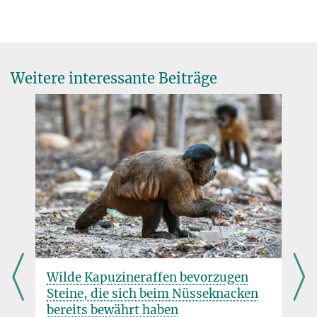
Dr. Jun Yan
junyan@...
CAS-MPG Partner Institut, Shanghai
Weitere interessante Beiträge
Drei Rätsel der Ozeane
19. JUNI 2026
Klima
Sozialwissenschaften
Verhaltensbiologie