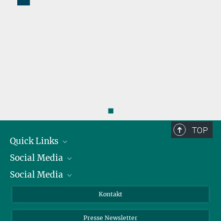
◼
TOP
Quick Links
Social Media
Präsident
Social Media
Zahlen und Fakten
Bluesky
Jahresbericht
Mastodon
Facebook
Kontakt
Einkauf
LinkedIn
Instagram
Presse Newsletter