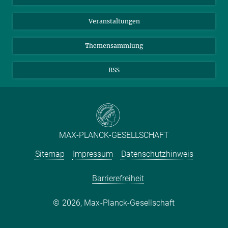
Meldestelle Fehlverhalten
TikTok
YouTube
Netiquette
Veranstaltungen
Themensammlung
RSS
MAX-PLANCK-GESELLSCHAFT
Sitemap
Impressum
Datenschutzhinweis
Barrierefreiheit
2026, Max-Planck-Gesellschaft