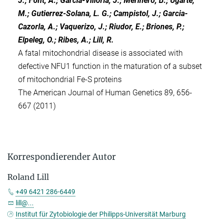
J.; Font, A.; Garcia-Villoria, J.; Merinero, B.; Ugarte,
M.; Gutierrez-Solana, L. G.; Campistol, J.; Garcia-
Cazorla, A.; Vaquerizo, J.; Riudor, E.; Briones, P.;
Elpeleg, O.; Ribes, A.; Lill, R.
A fatal mitochondrial disease is associated with
defective NFU1 function in the maturation of a subset
of mitochondrial Fe-S proteins
The American Journal of Human Genetics 89, 656-
667 (2011)
Korrespondierender Autor
Roland Lill
+49 6421 286-6449
lill@...
Institut für Zytobiologie der Philipps-Universität Marburg