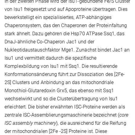
In der zweiten Phase wird der Isu1-gebundene Fe/S Cluster
von Isu1 freigesetzt und auf Apoproteine übertragen. Dies
bewerkstelligt ein spezialisiertes, ATP-abhängiges
Chaperonsystem, das den Chaperonen der Proteinfaltung
stark ähnelt. Dazu gehören die Hsp70 ATPase Ssq1, das
DnaJ-ähnliche Co-Chaperon Jac1 und der
Nukleotidaustauschfaktor Mge1. Zunächst bindet Jac1 an
Isu1 und vermittelt dadurch die spezifische
Komplexbildung von Isu1 mit Ssq1. Die resultierende
Konformationsänderung führt zur Dissoziation des [2Fe-
2S] Clusters und Anbindung an das mitochondriale
Monothiol-Glutaredoxin Grx5, das ebenso mit Ssq1
wechselwirkt und so die Clusterübertragung von Isu1
erleichtert. Die bisher erwähnten ISC-Proteine werden als
zentrale ISC-Assemblierungsmaschinerie bezeichnet (
core
ISC assembly machinery
), die ausreichend für die Reifung
der mitochondrialen [2Fe -2S] Proteine ist. Diese