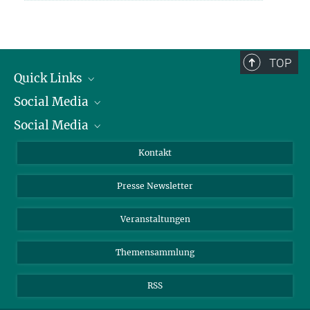
TOP
Quick Links
Social Media
Präsident
Social Media
Zahlen und Fakten
Bluesky
Jahresbericht
Mastodon
Facebook
Kontakt
Einkauf
LinkedIn
Instagram
Presse Newsletter
Meldestelle Fehlverhalten
TikTok
YouTube
Netiquette
Veranstaltungen
Themensammlung
RSS