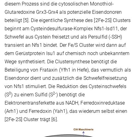
diesem Prozess sind die cytosolischen Monothiol-
Glutaredoxine Grx3-Grx4 als potenzielle Eisendonoren
beteiligt [5]. Die eigentliche Synthese des [2Fe-2S] Clusters
beginnt am Cysteindesulfurase-Komplex Nfs1-Isd11, der
Schwefel aus Cystein freisetzt und als Persulfid (-SSH)
transient an Nfs1 bindet. Der Fe/S Cluster wird dann auf
dem Gerüstprotein Isu1 auf chemisch noch unbekanntem
Wege synthetisiert. Die Clustersynthese benötigt die
Beteiligung von Frataxin (Yfh1 in Hefe), das vermutlich als
Eisendonor dient und zusätzlich die Schwefelfreisetzung
von Nfs1 stimuliert. Die Reduktion des Cysteinschwefels
0
2-
(S
) zu einem Sulfid (S
) benötigt die
Elektronentransferkette aus NADH, Ferredoxinreduktase
(Arh1) und Ferredoxin (Yah1), das wiederum selbst einen
[2Fe-2S] Cluster trägt [6].