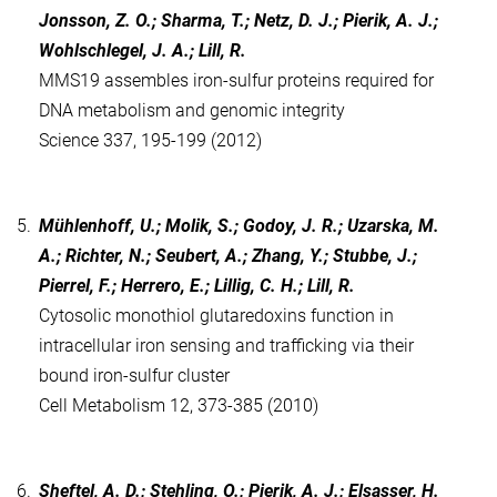
Jonsson, Z. O.; Sharma, T.; Netz, D. J.; Pierik, A. J.;
Wohlschlegel, J. A.; Lill, R.
MMS19 assembles iron-sulfur proteins required for
DNA metabolism and genomic integrity
Science 337, 195-199 (2012)
5.
Mühlenhoff, U.; Molik, S.; Godoy, J. R.; Uzarska, M.
A.; Richter, N.; Seubert, A.; Zhang, Y.; Stubbe, J.;
Pierrel, F.; Herrero, E.; Lillig, C. H.; Lill, R.
Cytosolic monothiol glutaredoxins function in
intracellular iron sensing and trafficking via their
bound iron-sulfur cluster
Cell Metabolism 12, 373-385 (2010)
6.
Sheftel, A. D.; Stehling, O.; Pierik, A. J.; Elsasser, H.