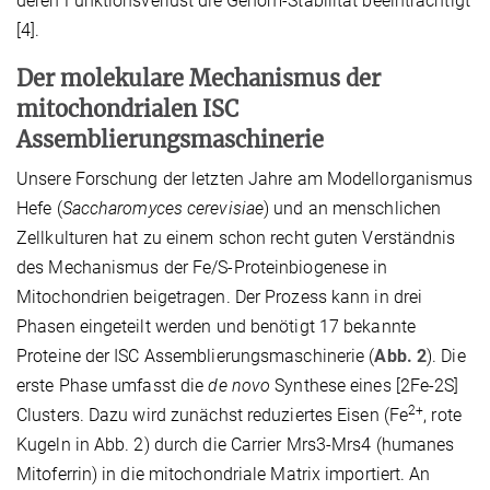
deren Funktionsverlust die Genom-Stabilität beeinträchtigt
[4].
Der molekulare Mechanismus der
mitochondrialen ISC
Assemblierungsmaschinerie
Unsere Forschung der letzten Jahre am Modellorganismus
Hefe (
Saccharomyces cerevisiae
) und an menschlichen
Zellkulturen hat zu einem schon recht guten Verständnis
des Mechanismus der Fe/S-Proteinbiogenese in
Mitochondrien beigetragen. Der Prozess kann in drei
Phasen eingeteilt werden und benötigt 17 bekannte
Proteine der ISC Assemblierungsmaschinerie (
Abb. 2
). Die
erste Phase umfasst die
de novo
Synthese eines [2Fe-2S]
2+
Clusters. Dazu wird zunächst reduziertes Eisen (Fe
, rote
Kugeln in Abb. 2) durch die Carrier Mrs3-Mrs4 (humanes
Mitoferrin) in die mitochondriale Matrix importiert. An