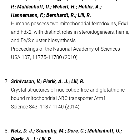
P.; Mühlenhoff, U.; Webert, H.; Hobler, A.;
Hannemann, F.; Bernhardt, R.; Lill, R.
Humans possess two mitochondrial ferredoxins, Fdx1
and Fdx2, with distinct roles in steroidogenesis, heme,
and Fe/S cluster biosynthesis
Proceedings of the National Academy of Sciences
USA 107, 11775-11780 (2010)
7.
Srinivasan, V.; Pierik, A. J.; Lill, R.
Crystal structures of nucleotide-free and glutathione-
bound mitochondrial ABC transporter Atm1
Science 343, 1137-1140 (2014)
8.
Netz, D. J.; Stumpfig, M.; Dore, C.; Mühlenhoff, U.;
Pierik, A. J.; Lill, R.