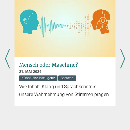
Konnten Neandertaler sprechen?
10. JULI 2013
Max-Planck-Wissenschaftler vermuten, dass die moderne
menschliche Sprache schon vor 500.000 Jahren entstanden ist
mehr
Indogermanische Sprachen entstanden in Anatolien
Mensch oder Maschine?
23. AUGUST 2012
Ein internationales Wissenschaftler-Team hat die Ergebnisse einer
21. MAI 2026
phylogeographischen Bayes-Analyse sprachlicher und räumlicher
Künstliche Intelligenz
Sprache
Daten indogermanischer Sprachen vorgelegt
Wie Inhalt, Klang und Sprachkenntnis
mehr
unsere Wahrnehmung von Stimmen prägen
r
Die Sprachensammler
9. AUGUST 2012
Das DoBeS-Archiv bewahrt bedrohtes Kulturgut indigener Völker