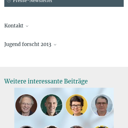
Presse-Newsletter
Kontakt
Birgit Adam
Jugend forscht 2013
Wissenschafts- und Unternehmenskommunikation
Generalverwaltung der Max-Planck-Gesellschaft, München
+49 89 2108-2012
adam@...
Wissenschafts- und Unternehmenskommuniktion, München
Weitere interessante Beiträge
Die Physik der Welle
2. JUNI 2013
Physik-Bundessieger 2013 wurde Daniel Pflüger aus Lüneburg. Mit
Laser und Digitalkamera untersuchte der 18-Jährige die komplexe