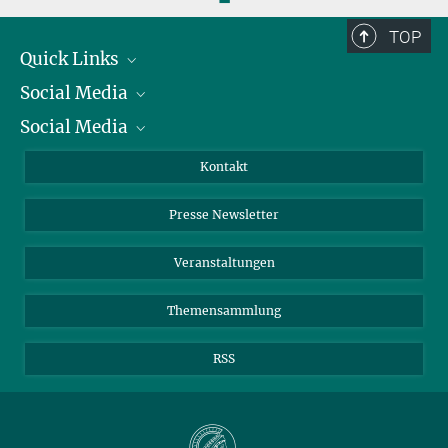
TOP
Quick Links
Social Media
Präsident
Social Media
Zahlen und Fakten
Bluesky
Jahresbericht
Mastodon
Facebook
Kontakt
Einkauf
LinkedIn
Instagram
Presse Newsletter
Meldestelle Fehlverhalten
TikTok
YouTube
Netiquette
Veranstaltungen
Themensammlung
RSS