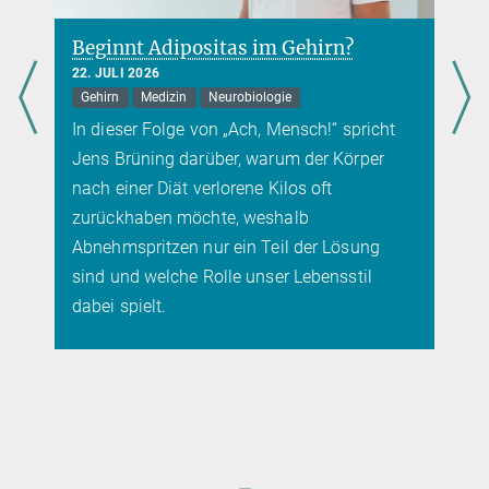
Beginnt Adipositas im Gehirn?
22. JULI 2026
Gehirn
Medizin
Neurobiologie
In dieser Folge von „Ach, Mensch!“ spricht
Jens Brüning darüber, warum der Körper
nach einer Diät verlorene Kilos oft
zurückhaben möchte, weshalb
Abnehmspritzen nur ein Teil der Lösung
sind und welche Rolle unser Lebensstil
dabei spielt.