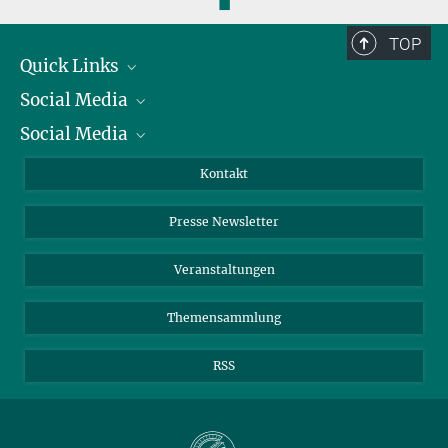
◼
TOP
Quick Links
Social Media
Präsident
Social Media
Zahlen und Fakten
Bluesky
Jahresbericht
Mastodon
Facebook
Kontakt
Einkauf
LinkedIn
Instagram
Presse Newsletter
Meldestelle Fehlverhalten
TikTok
YouTube
Netiquette
Veranstaltungen
Themensammlung
RSS