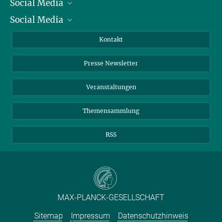
Social Media
Präsident
Social Media
Zahlen und Fakten
Bluesky
Jahresbericht
Mastodon
Facebook
Kontakt
Einkauf
LinkedIn
Instagram
Presse Newsletter
Meldestelle Fehlverhalten
TikTok
YouTube
Netiquette
Veranstaltungen
Themensammlung
RSS
MAX-PLANCK-GESELLSCHAFT
Sitemap
Impressum
Datenschutzhinweis