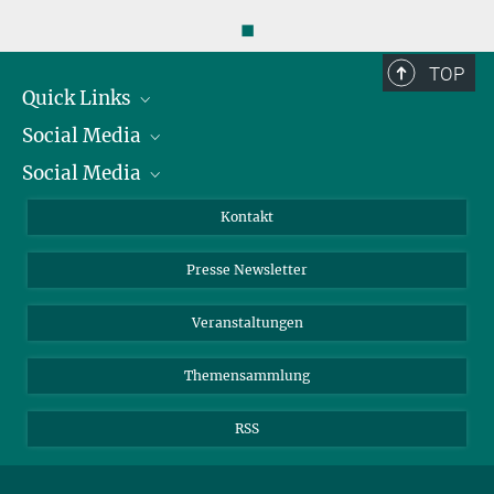
◼
TOP
Quick Links
Social Media
Präsident
Social Media
Zahlen und Fakten
Bluesky
Jahresbericht
Mastodon
Facebook
Kontakt
Einkauf
LinkedIn
Instagram
Presse Newsletter
Meldestelle Fehlverhalten
TikTok
YouTube
Netiquette
Veranstaltungen
Themensammlung
RSS