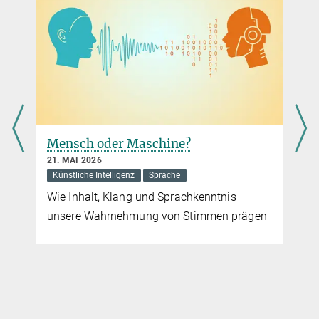
Sprachen besitzen konstante Muster
17. NOVEMBER 2025
Sprache
Untersuchung findet Belege für ein Drittel
aller postulierten grammatikalischen
„Universalien“