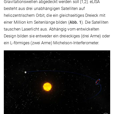
Gravitationswellen abgedeckt werden soll [1,2]. eLISA
besteht aus drei unabhängigen Satelliten auf
heliozentrischem Orbit, die ein gleichseitiges Dreieck mit
einer Million km Seitenlänge bilden (
Abb. 1
). Die Satelliten
tauschen Laserlicht aus. Abhängig vom entwickelten
Design bilden sie entweder ein dreieckiges (drei Arme) oder
ein L-förmiges (zwei Arme) Michelson-Interferometer.