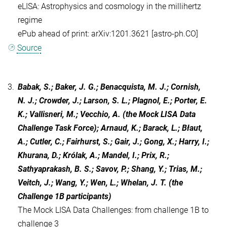
eLISA: Astrophysics and cosmology in the millihertz
regime
ePub ahead of print: arXiv:1201.3621 [astro-ph.CO]
Source
3.
Babak, S.; Baker, J. G.; Benacquista, M. J.; Cornish,
N. J.; Crowder, J.; Larson, S. L.; Plagnol, E.; Porter, E.
K.; Vallisneri, M.; Vecchio, A. (the Mock LISA Data
Challenge Task Force); Arnaud, K.; Barack, L.; Błaut,
A.; Cutler, C.; Fairhurst, S.; Gair, J.; Gong, X.; Harry, I.;
Khurana, D.; Królak, A.; Mandel, I.; Prix, R.;
Sathyaprakash, B. S.; Savov, P.; Shang, Y.; Trias, M.;
Veitch, J.; Wang, Y.; Wen, L.; Whelan, J. T. (the
Challenge 1B participants)
The Mock LISA Data Challenges: from challenge 1B to
challenge 3