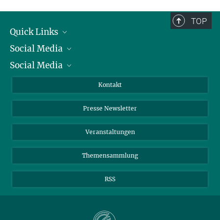
TOP
Quick Links
Social Media
Präsident
Social Media
Zahlen und Fakten
Bluesky
Jahresbericht
Mastodon
Facebook
Kontakt
Einkauf
LinkedIn
Instagram
Presse Newsletter
Meldestelle Fehlverhalten
TikTok
YouTube
Netiquette
Veranstaltungen
Themensammlung
RSS