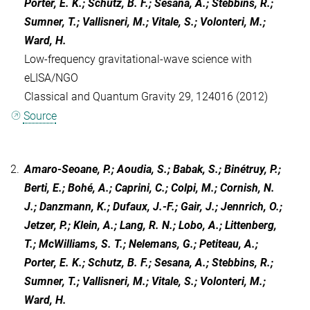
Porter, E. K.; Schutz, B. F.; Sesana, A.; Stebbins, R.;
Sumner, T.; Vallisneri, M.; Vitale, S.; Volonteri, M.;
Ward, H.
Low-frequency gravitational-wave science with
eLISA/NGO
Classical and Quantum Gravity 29, 124016 (2012)
Source
2.
Amaro-Seoane, P.; Aoudia, S.; Babak, S.; Binétruy, P.;
Berti, E.; Bohé, A.; Caprini, C.; Colpi, M.; Cornish, N.
J.; Danzmann, K.; Dufaux, J.-F.; Gair, J.; Jennrich, O.;
Jetzer, P.; Klein, A.; Lang, R. N.; Lobo, A.; Littenberg,
T.; McWilliams, S. T.; Nelemans, G.; Petiteau, A.;
Porter, E. K.; Schutz, B. F.; Sesana, A.; Stebbins, R.;
Sumner, T.; Vallisneri, M.; Vitale, S.; Volonteri, M.;
Ward, H.