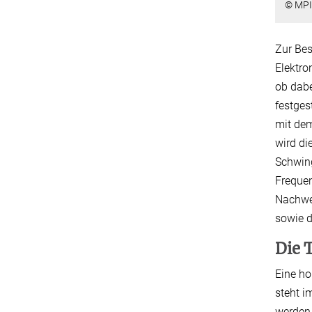
© MPI
Zur Be
Elektro
ob dabe
festges
mit dem
wird di
Schwing
Frequen
Nachwei
sowie d
Die 
Eine ho
steht i
werden 