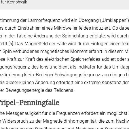
 für Kernphysik
stimmung der Larmorfrequenz wird ein Übergang („Umklappen“)
ns durch Einstrahlen eines Mikrowellenfeldes induziert. Ob dabe
i in der Tat eine Änderung der Spinrichtung erfolgte, wird durch
tellt [6]: Das Magnetfeld der Falle wird durch Einfügen eines
 Spin verbundenes magnetisches Moment erfährt in diesem Mag
ese Kraft zur Kraft des elektrischen Speicherfeldes addiert oder 
ungsfrequenz des Ions und dient als Indikator für das Umklappe
zänderung klein: Bei einer Schwingungsfrequenz von einigen h
s dieser kleinen Änderung erfordert eine extreme Konstanz der
er Bewegungsenergie des Teilchens.
Tripel-Penningfalle
he Messgenauigkeit für die Frequenzen erfordert ein möglichs
m Widerspruch zu der Magnetfeldinhomogenität, die zum Nachwe
Induzierung des Spinübergangs und Nachweis der Spinrichtung rä