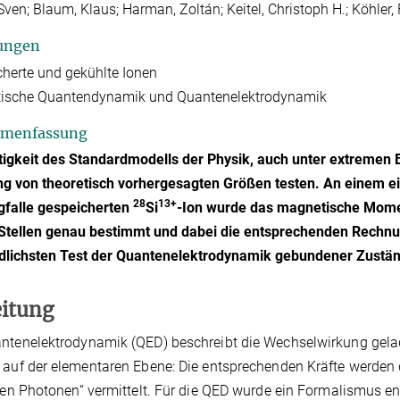
Sven; Blaum, Klaus; Harman, Zoltán; Keitel, Christoph H.; Köhler,
ungen
herte und gekühlte Ionen
tische Quantendynamik und Quantenelektrodynamik
menfassung
tigkeit des Standardmodells der Physik, auch unter extremen 
 von theoretisch vorhergesagten Größen testen. An einem ei
28
13+
gfalle gespeicherten
Si
-Ion wurde das magnetische Mome
Stellen genau bestimmt und dabei die entsprechenden Rechnung
dlichsten Test der Quantenelektrodynamik gebundener Zustän
eitung
ntenelektrodynamik (QED) beschreibt die Wechselwirkung gelad
 auf der elementaren Ebene: Die entsprechenden Kräfte werden
llen Photonen“ vermittelt. Für die QED wurde ein Formalismus e