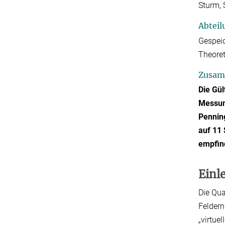
Sturm, 
Abteil
Gespeic
Theore
Zusam
Die Gül
Messung
Pennin
auf 11 
empfin
Einl
Die Qua
Feldern
„virtue