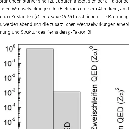
rdnungen stärker sind [2]. Dadurch ändert sich der
g
-Faktor de
enden Wechselwirkungen des Elektrons mit dem Atomkern, an d
enen Zuständen (
Bound-state QED
) beschrieben. Die Rechnunge
n, werden aber durch die zusätzlichen Wechselwirkungen erhebli
nung und Struktur des Kerns den
g
-Faktor [3].