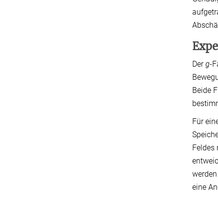
aufgetr
Abschät
Expe
Der
g
-F
Bewegun
Beide F
bestim
Für ein
Speiche
Feldes 
entweic
werden 
eine An