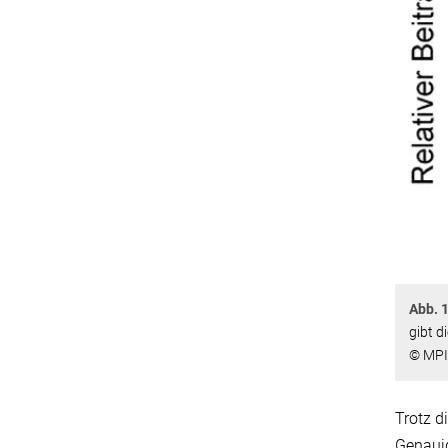
Abb. 
gibt d
© MPI
Trotz d
Genauig