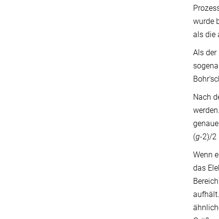
Prozess
wurde b
als die
Als der
sogena
Bohr's
Nach de
werden.
genaues
(
g
-2)/2
Wenn es
das Ele
Bereich
aufhält
ähnlich