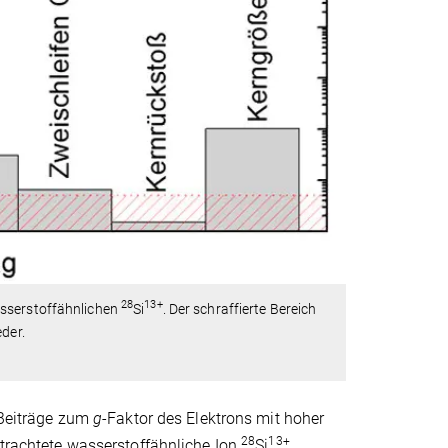
28
13+
asserstoffähnlichen
Si
. Der schraffierte Bereich
der.
e Beiträge zum
g
-Faktor des Elektrons mit hoher
28
13+
etrachtete wasserstoffähnliche Ion
Si