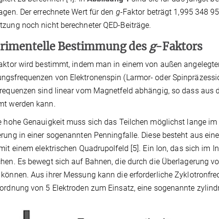
agen. Der errechnete Wert für den
g
-Faktor beträgt 1,995 348 958
zung noch nicht berechneter QED-Beiträge.
rimentelle Bestimmung des
g
-Faktors
aktor wird bestimmt, indem man in einem von außen angelegte
gsfrequenzen von Elektronenspin (Larmor- oder Spinpräzessio
requenzen sind linear vom Magnetfeld abhängig, so dass aus 
mt werden kann.
e hohe Genauigkeit muss sich das Teilchen möglichst lange im
rung in einer sogenannten Penningfalle. Diese besteht aus e
mit einem elektrischen Quadrupolfeld [5]. Ein Ion, das sich im 
hen. Es bewegt sich auf Bahnen, die durch die Überlagerung
können. Aus ihrer Messung kann die erforderliche Zyklotronf
ordnung von 5 Elektroden zum Einsatz, eine sogenannte zylindri