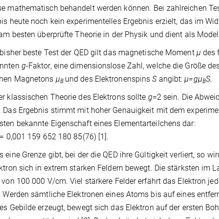
e mathematisch behandelt werden können. Bei zahlreichen Test
is heute noch kein experimentelles Ergebnis erzielt, das im Wid
 am besten überprüfte Theorie in der Physik und dient als Mode
 bisher beste Test der QED gilt das magnetische Moment
μ
des f
nnten
g
-Faktor, eine dimensionslose Zahl, welche die Größe d
chen Magnetons
μ
und des Elektronenspins
S
angibt:
μ=gμ
S.
B
B
r klassischen Theorie des Elektrons sollte
g
=2 sein. Die Abwei
 Das Ergebnis stimmt mit hoher Genauigkeit mit dem experiment
ten bekannte Eigenschaft eines Elementarteilchens dar:
 = 0,001 159 652 180 85(76) [1].
 eine Grenze gibt, bei der die QED ihre Gültigkeit verliert, so 
ktron sich in extrem starken Feldern bewegt. Die stärksten im L
 von 100 000 V/cm. Viel stärkere Felder erfährt das Elektron j
. Werden sämtliche Elektronen eines Atoms bis auf eines entf
es Gebilde erzeugt, bewegt sich das Elektron auf der ersten Boh