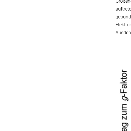
Größeno
auftret
gebund
Elektro
Ausdeh