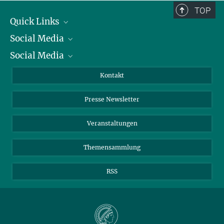
TOP
Quick Links
Social Media
Präsident
Social Media
Zahlen und Fakten
Bluesky
Jahresbericht
Mastodon
Facebook
Kontakt
Einkauf
LinkedIn
Instagram
Presse Newsletter
Meldestelle Fehlverhalten
TikTok
YouTube
Netiquette
Veranstaltungen
Themensammlung
RSS