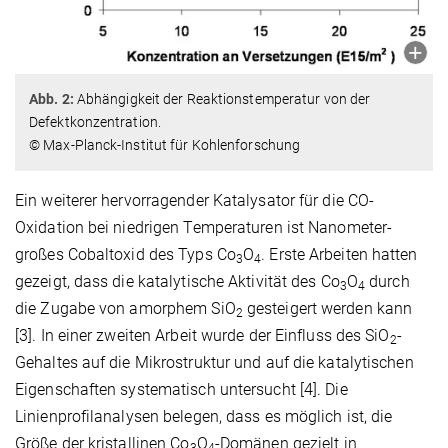
Abb. 2:
Abhängigkeit der Reaktionstemperatur von der
Defektkonzentration.
© Max-Planck-Institut für Kohlenforschung
Ein weiterer hervorragender Katalysator für die CO-
Oxidation bei niedrigen Temperaturen ist Nanometer-
großes Cobaltoxid des Typs Co
O
. Erste Arbeiten hatten
3
4
gezeigt, dass die katalytische Aktivität des Co
O
durch
3
4
die Zugabe von amorphem SiO
gesteigert werden kann
2
[3]. In einer zweiten Arbeit wurde der Einfluss des SiO
-
2
Gehaltes auf die Mikrostruktur und auf die katalytischen
Eigenschaften systematisch untersucht [4]. Die
Linienprofilanalysen belegen, dass es möglich ist, die
Größe der kristallinen Co
O
-Domänen gezielt in