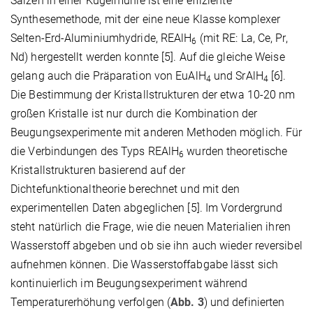
Salzen in einer Kugelmühle ist eine effiziente
Synthesemethode, mit der eine neue Klasse komplexer
Selten-Erd-Aluminiumhydride, REAlH
(mit RE: La, Ce, Pr,
6
Nd) hergestellt werden konnte [5]. Auf die gleiche Weise
gelang auch die Präparation von EuAlH
und SrAlH
[6].
4
4
Die Bestimmung der Kristallstrukturen der etwa 10-20 nm
großen Kristalle ist nur durch die Kombination der
Beugungsexperimente mit anderen Methoden möglich. Für
die Verbindungen des Typs REAlH
wurden theoretische
6
Kristallstrukturen basierend auf der
Dichtefunktionaltheorie berechnet und mit den
experimentellen Daten abgeglichen [5]. Im Vordergrund
steht natürlich die Frage, wie die neuen Materialien ihren
Wasserstoff abgeben und ob sie ihn auch wieder reversibel
aufnehmen können. Die Wasserstoffabgabe lässt sich
kontinuierlich im Beugungsexperiment während
Temperaturerhöhung verfolgen (
Abb. 3
) und definierten