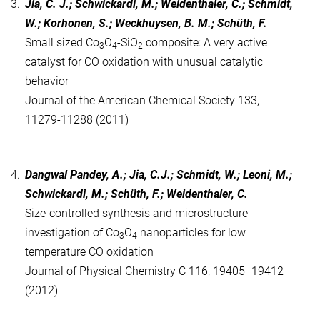
3.
Jia, C. J.; Schwickardi, M.; Weidenthaler, C.; Schmidt,
W.; Korhonen, S.; Weckhuysen, B. M.; Schüth, F.
Small sized Co
O
-SiO
composite: A very active
3
4
2
catalyst for CO oxidation with unusual catalytic
behavior
Journal of the American Chemical Society 133,
11279-11288 (2011)
4.
Dangwal Pandey, A.; Jia, C.J.; Schmidt, W.; Leoni, M.;
Schwickardi, M.; Schüth, F.; Weidenthaler, C.
Size-controlled synthesis and microstructure
investigation of Co
O
nanoparticles for low
3
4
temperature CO oxidation
Journal of Physical Chemistry C 116, 19405−19412
(2012)