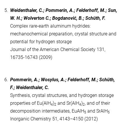
5.
Weidenthaler, C.; Pommerin, A.; Felderhoff, M.; Sun,
W. H.; Wolverton C.; Bogdanović, B.; Schüth, F.
Complex rare-earth aluminum hydrides:
mechanochemical preparation, crystal structure and
potential for hydrogen storage
Journal of the American Chemical Society 131,
16735-16743 (2009)
6.
Pommerin, A.; Wosylus, A.; Felderhoff, M.; Schüth,
F.; Weidenthaler, C.
Synthesis, crystal structures, and hydrogen storage
properties of Eu(AlH
)
and Sr(AlH
)
, and of their
4
2
4
2
decomposition intermediates, EuAlH
and SrAlH
5
5
Inorganic Chemistry 51, 4143–4150 (2012)