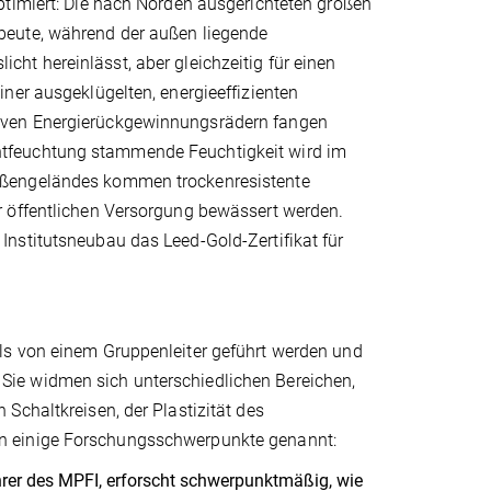
ptimiert: Die nach Norden ausgerichteten großen
beute, während der außen liegende
ht hereinlässt, aber gleichzeitig für einen
ner ausgeklügelten, energieeffizienten
iven Energierückgewinnungsrädern fangen
tfeuchtung stammende Feuchtigkeit wird im
ußengeländes kommen trockenresistente
r öffentlichen Versorgung bewässert werden.
nstitutsneubau das Leed-Gold-Zertifikat für
ls von einem Gruppenleiter geführt werden und
ie widmen sich unterschiedlichen Bereichen,
Schaltkreisen, der Plastizität des
n einige Forschungsschwerpunkte genannt:
ührer des MPFI, erforscht schwerpunktmäßig, wie