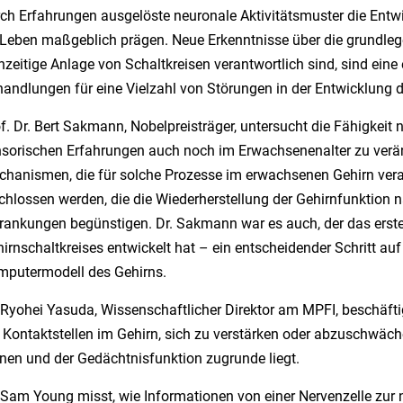
ch Erfahrungen ausgelöste neuronale Aktivitätsmuster die Entwi
Leben maßgeblich prägen. Neue Erkenntnisse über die grundleg
hzeitige Anlage von Schaltkreisen verantwortlich sind, sind ein
andlungen für eine Vielzahl von Störungen in der Entwicklung 
f. Dr. Bert Sakmann, Nobelpreisträger, untersucht die Fähigkeit 
sorischen Erfahrungen auch noch im Erwachsenenalter zu verän
hanismen, die für solche Prozesse im erwachsenen Gehirn veran
chlossen werden, die die Wiederherstellung der Gehirnfunktion
rankungen begünstigen. Dr. Sakmann war es auch, der das erst
irnschaltkreises entwickelt hat – ein entscheidender Schritt
putermodell des Gehirns.
 Ryohei Yasuda, Wissenschaftlicher Direktor am MPFI, beschäfti
 Kontaktstellen im Gehirn, sich zu verstärken oder abzuschwäc
nen und der Gedächtnisfunktion zugrunde liegt.
 Sam Young misst, wie Informationen von einer Nervenzelle zur