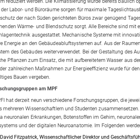
 reduziert werden. Die Klimatisierung wurde bereits baulich o
 der Labor- und Büroräume sorgen für maximale Tageslichtaus
chutz der nach Süden gerichteten Büros zwar genügend Tageslic
henden Wärme- und Blendschutz sorgt. Alle Bereiche sind mit ei
nlagentechnik ausgestattet. Mechanische Systeme mit innovat
re Energie an den Gebäudeabluftsystemen auf. Aus der Raumen
stem des Gebäudes weiterverwendet. Bei der Gestaltung des A
he Pflanzen zum Einsatz, die mit aufbereitetem Wasser aus de
er zahlreichen Maßnahmen zur Energieeffizienz wurde für den I
ltiges Bauen vergeben.
rschungsgruppen am MPF
I hat derzeit neun verschiedene Forschungsgruppen, die jewei
s mehreren Wissenschaftlern und Studenten zusammensetzen. S
a neuronalen Erkrankungen, Botenstoffen im Gehirn, neuronalen 
systems und der digitalen Neuroanatomie. Im Folgenden werde
 David Fitzpatrick, Wissenschaftlicher Direktor und Geschäftsf