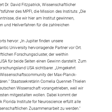
tert Dr. David Fitzpatrick, Wissenschaftlicher
tsführer des MPFI, die Mission des Instituts: „Die
tnisse, die wir hier am Institut gewinnen,
 und Heilverfahren für die zahlreichen
ts hervor: „In Jupiter finden unsere
antic University hervorragende Partner vor Ort.
ftlichen Forschungscluster, der weithin
 USA für beide Seiten einen Gewinn darstellt. Zum
forschungsland USA sichtbarer. „Umgekehrt
 Wissenschafts­community der Max-Planck-
en.“ Staatssekretärin Cornelia Quennet-Thielen
 deutschen Wissenschaft vorangetrieben, weil wir
esten mitgestalten wollen. Dabei kommt der
orida Institute for Neuroscience erfüllt alle
senschaftlichen Zusammenarbeit zu werden.“