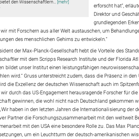
bietet den Wissenschaftlern
…
[mehr]
erforscht hat”, erläu
F
Direktor und Geschäf
grundlegenden Erkenn
wir mit Forschern aus aller Welt austauschen, um Behandlungen
ungen des menschlichen Gehirns zu entwickeln.“
sident der Max-Planck-Gesellschaft hebt die Vorteile des Standor
chaftler mit dem Scripps Research Institute und der Florida Atl
en bildet unser Institut einen leistungsfähigen neurowissenscha
hlen wird.“ Gruss unterstreicht zudem, dass die Präsenz in den
ird die Exzellenz der deutschen Wissenschaft auch im Spitzen
 wir durch das US-Engagement herausragende Forscher für die
chaft gewinnen, die wohl nicht nach Deutschland gekommen wär
: „Wir haben in den letzten Jahren die Internationalisierung der
iver Partner die Forschungszusammenarbeit mit den weltweit B
narbeit mit den USA eine besondere Rolle zu. Das Max Planck Fl
setzungen, um ein Leuchtturm der deutsch-amerikanischen wis