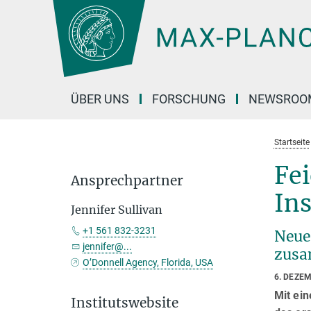
Hauptinhalt
ÜBER UNS
FORSCHUNG
NEWSROO
Startseite
Fei
Ansprechpartner
Ins
Jennifer Sullivan
+1 561 832-3231
Neue
jennifer@...
zusa
O’Donnell Agency, Florida, USA
6. DEZE
Mit ein
Institutswebsite