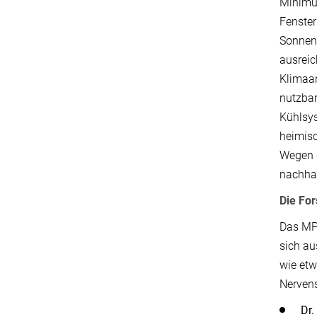
Minimum
Fenster
Sonnens
ausreic
Klimaa
nutzba
Kühlsy
heimisc
Wegen d
nachha
Die Fo
Das MPF
sich au
wie etw
Nerven
Dr.