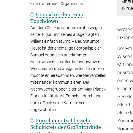
MPFI 
einem alternden Organismus.
© ZG
Unerschrocken zum
Touchdown
Auf dem College nannten sie ihn wegen
werden 
seiner Figur und seines ausgeprägten
Erkrank
Willens einfach stump – Baumstumpf.
Der Prä
Heute ist der ehemalige Footballspieler
Samuel Young ein anerkannter
Wissens
Neurowissenschaftler. Mit innovativen
Mit ihn
Werkzeugen und ausgefeilten Techniken
ausstra
möchte er herausfinden, wie Nervenzellen
einen w
miteinander kommunizieren. Der
können
Nachwuchsgruppenleiter am Max Planck
Florida Institute ist Forscher durch und
Gesells
durch. Doch seine Karriere verlief
erklärt
ungewöhnlich.
als akt
Forscher entschlüsseln
Zusamme
Schaltkreis der Großhirnrinde
Voraus