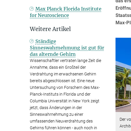
das er
Eröffn
Max Planck Florida Institute
for Neuroscience
Staats
Max-Pla
Weitere Artikel
Ständige
Sinneswahrnehmung ist gut für
das alternde Gehirn
Wissenschaftler vertraten lange Zeit die
Annahme, dass ein Großteil der
Verdrahtung im erwachsenen Gehirn
bereits abgeschlossen ist. Eine neue
Untersuchung von Forschern des Max-
Planck-Instituts in Florida und der
Columbia Universität in New York zeigt
jetzt, dass Änderungen in der
Sinneswahrnehmung zu einer
Der v
umfassenden Neuverdrahtung des
Archi
Gehirns führen können - auch noch in