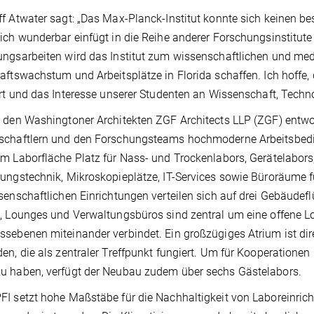
f Atwater sagt: „Das Max-Planck-Institut konnte sich keinen bes
ich wunderbar einfügt in die Reihe anderer Forschungsinstitut
ngsarbeiten wird das Institut zum wissenschaftlichen und medi
aftswachstum und Arbeitsplätze in Florida schaffen. Ich hoffe,
ert und das Interesse unserer Studenten an Wissenschaft, Tech
 den Washingtoner Architekten ZGF Architects LLP (ZGF) entw
schaftlern und den Forschungsteams hochmoderne Arbeitsbedi
m Laborfläche Platz für Nass- und Trockenlabors, Gerätelabor
ungstechnik, Mikroskopieplätze, IT-Services sowie Büroräume fü
senschaftlichen Einrichtungen verteilen sich auf drei Gebäudef
, Lounges und Verwaltungsbüros sind zentral um eine offene Lo
sebenen miteinander verbindet. Ein großzügiges Atrium ist dire
en, die als zentraler Treffpunkt fungiert. Um für Kooperation
u haben, verfügt der Neubau zudem über sechs Gästelabors.
I setzt hohe Maßstäbe für die Nachhaltigkeit von Laboreinrich