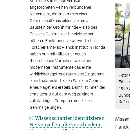
Kortikale Säulen aus vertikal
angeordneten Reihen verbundener
Nervenzelle, die zusammen einen
Gehirnschaltkreis bilden, gelten als
Baustein der Großhirnrinde – also des
Teils des Gehirns, der für viele seiner
höheren Funktionen verantwortlich ist.
Forscher am Max Planck Institut in Florida
haben nun mit Hilfe einer neuen
theoretischen Vorgehensweise und
modernster Instrumente das erste
wirklichkeitsgetreue räumliche Diagramm
Peter 
einer thalamokortikalen Säule im Gehirn
Fitzpa
eines Nagetiers erstellt. Damit ist ihnen der
1999 
erste Schritt auf dem Weg zu einem
Bunde
vollständigen Computermodell des
© Ole
Gehirns gelungen.
Wissenschaftler identifizieren
Wissens
Nervenzellen, die verschiedene
Planck-