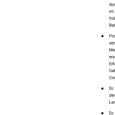
dur
im 
frü
Beh
Pro
sen
Mec
ers
Erk
Geh
Com
Dr.
der
Ler
Dr.