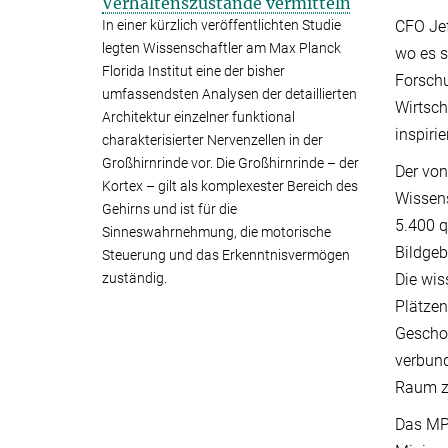
Verhaltenszustände vermitteln
CFO Jef
In einer kürzlich veröffentlichten Studie
legten Wissenschaftler am Max Planck
wo es s
Florida Institut eine der bisher
Forschu
umfassendsten Analysen der detaillierten
Wirtsch
Architektur einzelner funktional
inspiri
charakterisierter Nervenzellen in der
Großhirnrinde vor. Die Großhirnrinde – der
Der von
Kortex – gilt als komplexester Bereich des
Wissen
Gehirns und ist für die
5.400 q
Sinneswahrnehmung, die motorische
Bildgeb
Steuerung und das Erkenntnisvermögen
Die wis
zuständig.
Plätzen
Geschos
verbund
Raum z
Das MPF