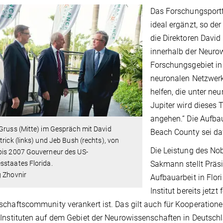
Das Forschungsportf
ideal ergänzt, so de
die Direktoren Davi
innerhalb der Neuro
Forschungsgebiet in 
neuronalen Netzwerk
helfen, die unter ne
Jupiter wird dieses
angehen.“ Die Aufba
Gruss (Mitte) im Gespräch mit David
Beach County sei daf
trick (links) und Jeb Bush (rechts), von
Die Leistung des No
bis 2007 Gouverneur des US-
Sakmann stellt Präsi
sstaates Florida.
g Zhovnir
Aufbauarbeit in Flor
Institut bereits jetzt
chaftscommunity verankert ist. Das gilt auch für Kooperatione
Instituten auf dem Gebiet der Neurowissenschaften in Deutschl