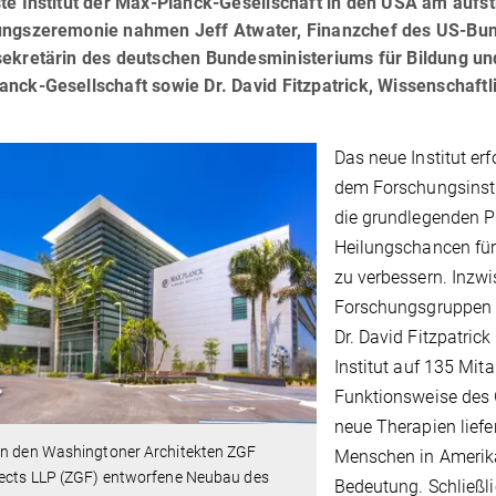
ste Institut der Max-Planck-Gesellschaft in den USA am aufs
ungszeremonie nahmen Jeff Atwater, Finanzchef des US-Bund
sekretärin des deutschen Bundesministeriums für Bildung und
nck-Gesellschaft sowie Dr. David Fitzpatrick, Wissenschaftli
Das neue Institut er
dem Forschungsinstit
die grundlegenden P
Heilungschancen für
zu verbessern. Inzw
Forschungsgruppen am
Dr. David Fitzpatric
Institut auf 135 Mit
Funktionsweise des 
neue Therapien liefe
on den Washingtoner Architekten ZGF
Menschen in Amerik
tects LLP (ZGF) entworfene Neubau des
Bedeutung. Schließl