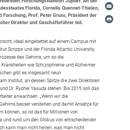
trebenden Forschungsstandort Jupiter. An der
esstaates Florida, Cornelia Quennet-Thielen,
 Forschung, Prof. Peter Gruss, Präsident der
cher Direktor und Geschäftsführer teil.
forscht, ideal eingebettet auf einem Campus mit
ut Scripps und der Florida Atlantic University,
rozesse des Gehirns, um so die
 Krankheiten wie Schizophrenie und Alzheimer
ischen gibt es insgesamt neun
 Institut, an dessen Spitze die zwei Direktoren
k und Dr. Ryohei Yasuda stehen: Bis 2015 soll das
arbeiter anwachsen. „Wenn wir die
Gehirns besser verstehen und damit Ansätze für
rn können, so ist das für Millionen von
a und rund um den Globus von entscheidender
ich kann man nicht heilen, was man nicht