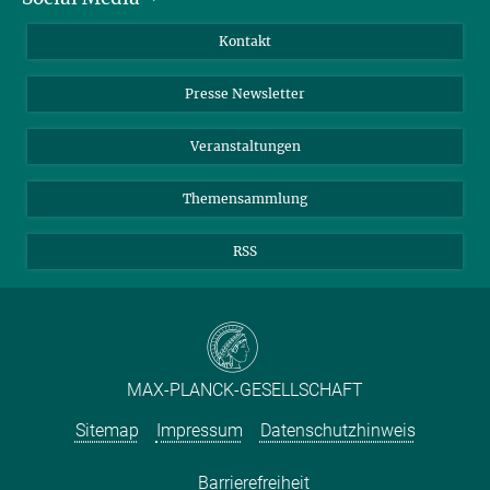
Jahresbericht
Mastodon
Facebook
Kontakt
Einkauf
LinkedIn
Instagram
Presse Newsletter
Meldestelle Fehlverhalten
TikTok
YouTube
Netiquette
Veranstaltungen
Themensammlung
RSS
MAX-PLANCK-GESELLSCHAFT
Sitemap
Impressum
Datenschutzhinweis
Barrierefreiheit