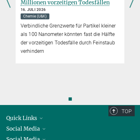
Millionen vorzeitigen Todesfällen
16. JULI 2026
Chemie (U&K)
Verbindliche Grenzwerte für Partikel kleiner
als 100 Nanometer könnten fast die Hälfte
der vorzeitigen Todesfälle durch Feinstaub
verhindern
◼
TOP
Quick Links
Social Media
Präsident
Social Media
Zahlen und Fakten
Bluesky