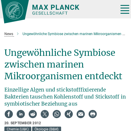
Hauptinhalt
Tog
nav
News
Ungewöhnliche Symbiose zwischen marinen Mikroorganismen entdeckt
Ungewöhnliche Symbiose
zwischen marinen
Mikroorganismen entdeckt
Einzellige Algen und stickstofffixierende
Bakterien tauschen Kohlenstoff und Stickstoff in
symbiotischer Beziehung aus
20. SEPTEMBER 2012
Chemie (U&K)
Ökologie (B&M)