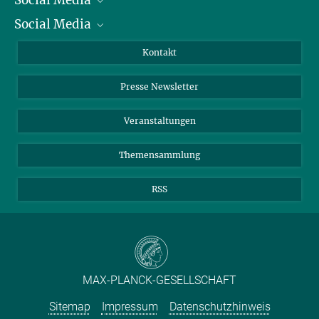
Social Media
Präsident
Social Media
Zahlen und Fakten
Bluesky
Jahresbericht
Mastodon
Facebook
Kontakt
Einkauf
LinkedIn
Instagram
Presse Newsletter
Meldestelle Fehlverhalten
TikTok
YouTube
Netiquette
Veranstaltungen
Themensammlung
RSS
MAX-PLANCK-GESELLSCHAFT
Sitemap
Impressum
Datenschutzhinweis