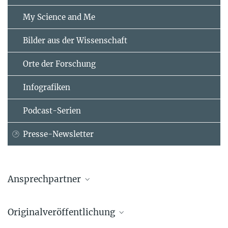
My Science and Me
Bilder aus der Wissenschaft
Orte der Forschung
Infografiken
Podcast-Serien
Presse-Newsletter
Ansprechpartner
Dr. Hiroshi Kawabe
Originalveröffentlichung
+49 551 3899720
kawabe@...