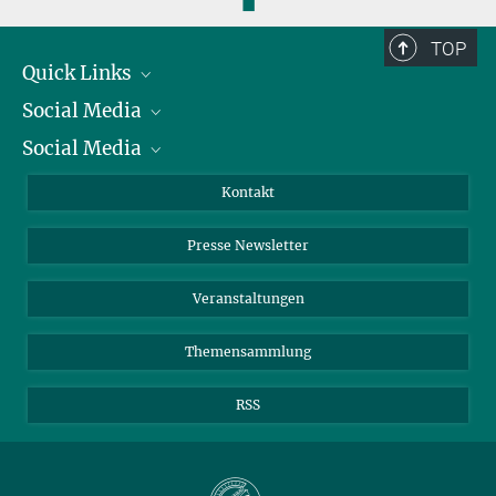
◼
TOP
Quick Links
Social Media
Präsident
Social Media
Zahlen und Fakten
Bluesky
Jahresbericht
Mastodon
Facebook
Kontakt
Einkauf
LinkedIn
Instagram
Presse Newsletter
Meldestelle Fehlverhalten
TikTok
YouTube
Netiquette
Veranstaltungen
Themensammlung
RSS