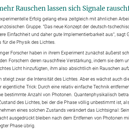
mehr Rauschen lassen sich Signale rauschf
experimentelle Erfolg gelang etwa zeitgleich mit ähnlichen Arbei
ranzösischen Gruppe. "Das neue Konzept der deutsch-tschechis
re Einfachheit und daher gute Implementierbarkeit aus", sagt 
s für die Physik des Lichtes.
anger Forscher haben in ihrem Experiment zunächst äußerst s
den Forschern deren rauschfreie Verstärkung, indem sie dem un
chtes Licht hinzufügten, ihm also absichtlich ein Rauschen au
 steigt zwar die Intensität des Lichtes. Aber es wächst auch d
er eigentliche Trick: Durch eine relativ einfache Technik entfer
ne bestimmte Anzahl von Photonen. Quantenphysikalisch betrac
ustand des Lichtes, bei der die Phase völlig unbestimmt ist, 
ehmen eines solchen Zustands verändert das Lichtsignal: Sein
acht ausgedrückt bleiben nach dem Entfernen von Photonen mit 
egter Phase übrig.