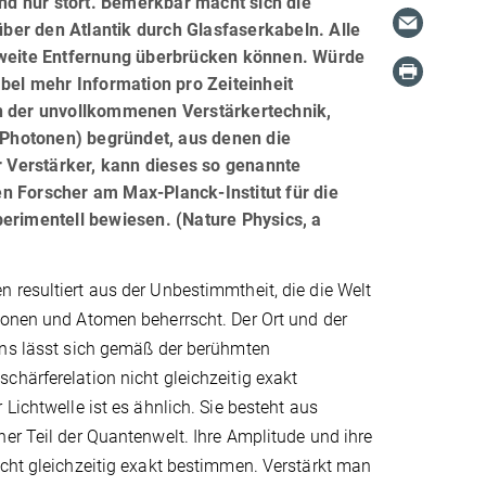
und nur stört. Bemerkbar macht sich die
ber den Atlantik durch Glasfaserkabeln. Alle
e weite Entfernung überbrücken können. Würde
abel mehr Information pro Zeiteinheit
on der unvollkommenen Verstärkertechnik,
 (Photonen) begründet, aus denen die
er Verstärker, kann dieses so genannte
n Forscher am Max-Planck-Institut für die
perimentell bewiesen. (Nature Physics, a
resultiert aus der Unbestimmtheit, die die Welt
ronen und Atomen beherrscht. Der Ort und der
ens lässt sich gemäß der berühmten
härferelation nicht gleichzeitig exakt
Lichtwelle ist es ähnlich. Sie besteht aus
er Teil der Quantenwelt. Ihre Amplitude und ihre
cht gleichzeitig exakt bestimmen. Verstärkt man