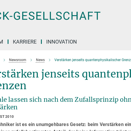
M
KARRIERE
INNOVATION
Newsroom
News
Verstärken jenseits quantenphysikalischer Gren
stärken jenseits quantenp
enzen
ale lassen sich nach dem Zufallsprinzip oh
tärken
UST 2010
chniker ist es ein unumgehbares Gesetz: beim Verstärken ein