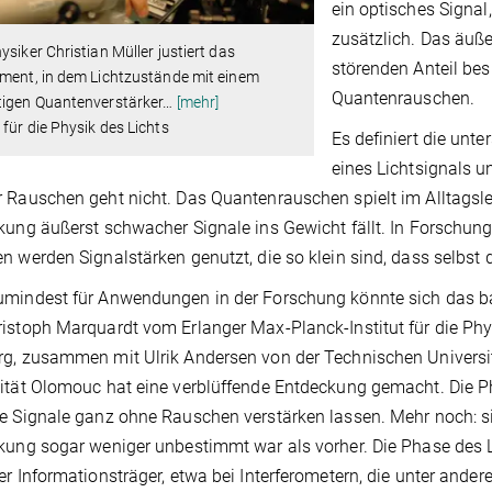
ein optisches Signa
zusätzlich. Das äuße
ysiker Christian Müller justiert das
störenden Anteil besi
ment, in dem Lichtzustände mit einem
Quantenrauschen.
tigen Quantenverstärker
…
[mehr]
für die Physik des Lichts
Es definiert die unt
eines Lichtsignals u
 Rauschen geht nicht. Das Quantenrauschen spielt im Alltagsleb
kung äußerst schwacher Signale ins Gewicht fällt. In Forschun
n werden Signalstärken genutzt, die so klein sind, dass selbs
mindest für Anwendungen in der Forschung könnte sich das ba
istoph Marquardt vom Erlanger Max-Planck-Institut für die Phys
g, zusammen mit Ulrik Andersen von der Technischen Universi
ität Olomouc hat eine verblüffende Entdeckung gemacht. Die P
e Signale ganz ohne Rauschen verstärken lassen. Mehr noch: si
kung sogar weniger unbestimmt war als vorher. Die Phase des
er Informationsträger, etwa bei Interferometern, die unter and