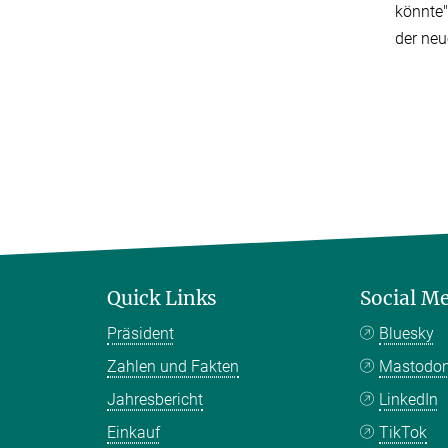
könnte"
der neu
Quick Links
Social M
Präsident
Bluesky
Zahlen und Fakten
Mastodo
Jahresbericht
LinkedIn
Einkauf
TikTok