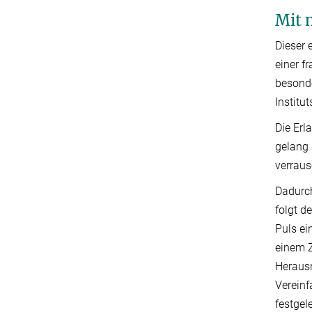
Mit 
Dieser 
einer f
besonde
Institut
Die Erl
gelang 
verraus
Dadurch
folgt d
Puls ei
einem Z
Herausn
Vereinf
festgel