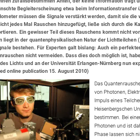
einen zufallsbestimmten Anteil, der keine Information trägt 
nschte Begleiterscheinung etwa beim Informationstransfer ü
ilometer müssen die Signale verstärkt werden, damit sie di
icht jedes Mal Rauschen hinzugefügt, ließe sich durch die K
ortieren. Ein gewisser Teil dieses Rauschens kommt nicht v
 liegt in der quantenphysikalischen Natur der Lichtteilchen
gnale bestehen. Für Experten galt bislang: Auch ein perfekt
nrauschen nicht vermeiden. Dass dies doch möglich ist, habe
des Lichts und an der Universität Erlangen-Nürnberg nun ex
ed online publication 15. August 2010)
Das Quantenrauschen 
von Photonen, Elekt
Impuls eines Teilch
Heisenbergschen Unsc
bestimmen. Bei einer 
Photonen und ist dah
Phase lassen sich ni