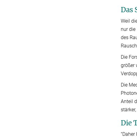
Das 
Weil di
nur die
des Rau
Rausche
Die For
größer 
Verdopp
Die Med
Photone
Anteil 
stärker
Die 
"Daher 