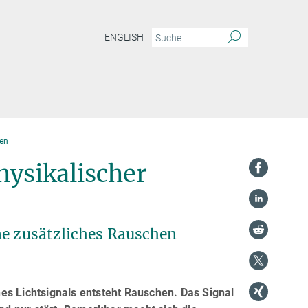
ENGLISH
zen
hysikalischer
ne zusätzliches Rauschen
es Lichtsignals entsteht Rauschen. Das Signal