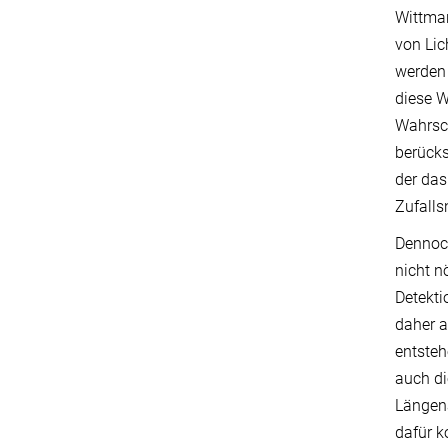
Wittman
von Lic
werden 
diese 
Wahrsch
berücks
der das
Zufalls
Dennoch
nicht n
Detekti
daher a
entsteh
auch di
Längen
dafür k