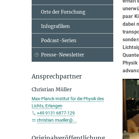
erhält 
unerwü
Orte der Forschung
paar K
dabei n
Infografiken
transp
sondern
Podcast-Serien
Lichtsi
Presse-Newsletter
Quante
Physik 
advanc
Ansprechpartner
Christian Müller
Max-Planck-Institut für die Physik des
Lichts, Erlangen
+49 9131 6877-129
christian.mueller@...
Originalveröffentlichung