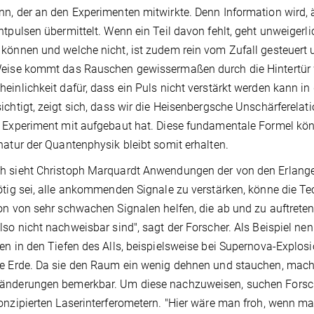
n, der an den Experimenten mitwirkte. Denn Information wird, 
htpulsen übermittelt. Wenn ein Teil davon fehlt, geht unweigerli
können und welche nicht, ist zudem rein vom Zufall gesteuert u
Weise kommt das Rauschen gewissermaßen durch die Hintertür 
einlichkeit dafür, dass ein Puls nicht verstärkt werden kann i
ichtigt, zeigt sich, dass wir die Heisenbergsche Unschärferelatio
 Experiment mit aufgebaut hat. Diese fundamentale Formel kö
natur der Quantenphysik bleibt somit erhalten.
 sieht Christoph Marquardt Anwendungen der von den Erlanger 
ötig sei, alle ankommenden Signale zu verstärken, könne die Tec
on von sehr schwachen Signalen helfen, die ab und zu auftret
lso nicht nachweisbar sind", sagt der Forscher. Als Beispiel nen
en in den Tiefen des Alls, beispielsweise bei Supernova-Explo
e Erde. Da sie den Raum ein wenig dehnen und stauchen, mache
änderungen bemerkbar. Um diese nachzuweisen, suchen Forsch
onzipierten Laserinterferometern. "Hier wäre man froh, wenn ma