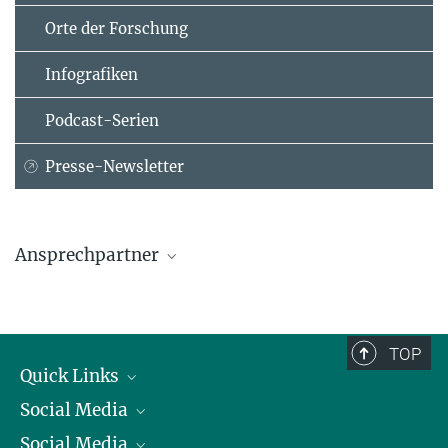
Orte der Forschung
Infografiken
Podcast-Serien
Presse-Newsletter
Ansprechpartner
Martin Ostachowski
+49 9081 2767-78
martin.ostachowski@...
TOP
Heli Aviation GmbH, Wallerstein
Quick Links
Social Media
Präsident
Prof. Dr. Heinrich Bülthoff
Social Media
Zahlen und Fakten
Bluesky
Max-Planck-Institut für biologische Kybernetik, Tübingen