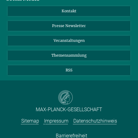
+49 7071 601-601
Jahresbericht
Mastodon
Facebook
Kontakt
heinrich.buelthoff@...
Einkauf
LinkedIn
Instagram
Presse Newsletter
Meldestelle Fehlverhalten
TikTok
YouTube
Netiquette
Veranstaltungen
Themensammlung
RSS
MAX-PLANCK-GESELLSCHAFT
Sitemap
Impressum
Datenschutzhinweis
Barrierefreiheit