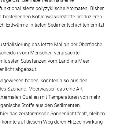
ts gelöst. Sie haben erstmals eine
 funktionalisierte polyzyklische Aromaten. Bisher
en bestehenden Kohlenwasserstoffe produzieren
ch Erdwärme in tiefen Sedimentschichten erhitzt
strialisierung das letzte Mal an der Oberfläche
it scheiden vom Menschen verursachte
influssten Substanzen vom Land ins Meer
enlicht abgebaut.
nachgewiesen haben, könnten also aus den
es Szenario: Meerwasser, das eine Art
othermalen Quellen mit Temperaturen von mehr
organische Stoffe aus den Sedimenten
ier das zerstörerische Sonnenlicht fehlt, bleiben
als könnte auf diesem Weg durch Hitzeeinwirkung