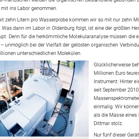
 mit ins Labor genommen.
mit zehn Litern pro Wasserprobe kommen wir so mit nur zehn Mill
. Was dann im Labor in Oldenburg folgt, ist eine der größten H
pt. Denn für die herkömmliche Molekularanalyse müssen die ei
– unmöglich bei der Vielfalt der gelösten organischen Verbind
llionen unterschiedlichen Molekülen.
Glücklicherweise beh
Millionen Euro teure
Instrument: Hinter e
seit September 2010
Massenspektrometer.
einmalig. Wir könne
als die Masse eines
Dittmar stolz.
Nur fünf dieser Gerä