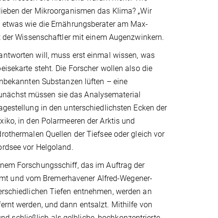
rlieben der Mikroorganismen das Klima? „Wir
o etwas wie die Ernährungsberater am Max-
gt der Wissenschaftler mit einem Augenzwinkern.
antworten will, muss erst einmal wissen, was
eisekarte steht. Die Forscher wollen also die
 unbekannten Substanzen lüften – eine
ächst müssen sie das Analysematerial
agestellung in den unterschiedlichsten Ecken der
xiko, in den Polarmeeren der Arktis und
drothermalen Quellen der Tiefsee oder gleich vor
ordsee vor Helgoland.
inem Forschungsschiff, das im Auftrag der
mmt und vom Bremerhavener Alfred-Wegener-
terschiedlichen Tiefen entnehmen, werden an
ernt werden, und dann entsalzt. Mithilfe von
 schließlich als gelbliche, hochkonzentrierte