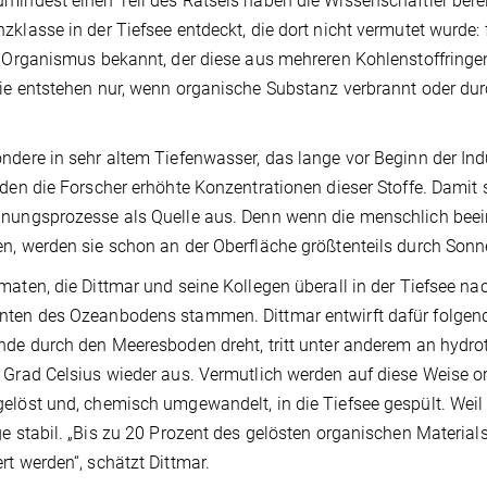
mindest einen Teil des Rätsels haben die Wissenschaftler berei
zklasse in der Tiefsee entdeckt, die dort nicht vermutet wurde:
n Organismus bekannt, der diese aus mehreren Kohlenstoffring
ie entstehen nur, wenn organische Substanz verbrannt oder dur
ndere in sehr altem Tiefenwasser, das lange vor Beginn der Indu
nden die Forscher erhöhte Konzentrationen dieser Stoffe. Dam
nungsprozesse als Quelle aus. Denn wenn die menschlich bee
n, werden sie schon an der Oberfläche größtenteils durch Sonn
maten, die Dittmar und seine Kollegen überall in der Tiefsee 
ten des Ozeanbodens stammen. Dittmar entwirft dafür folgend
nde durch den Meeresboden dreht, tritt unter anderem an hydr
 Grad Celsius wieder aus. Vermutlich werden auf diese Weise 
elöst und, chemisch umgewandelt, in die Tiefsee gespült. Weil h
ge stabil. „Bis zu 20 Prozent des gelösten organischen Materi
rt werden“, schätzt Dittmar.