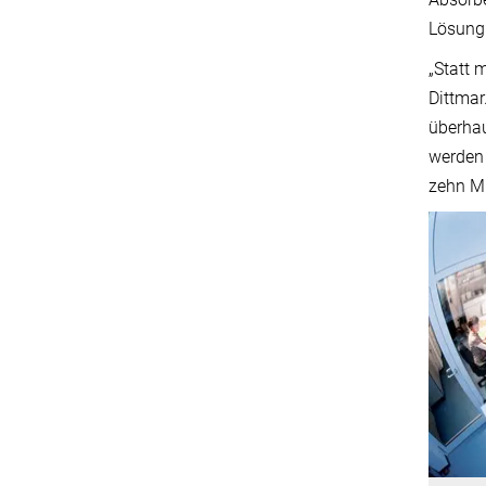
Lösung
„Statt 
Dittmar
überhau
werden 
zehn Mi