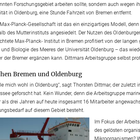
nten Forschungsgebiet arbeiten sollte, sondern auch wegen ihr
ität in Oldenburg, eine Stunde Fahrzeit von Bremen entfernt.
 Max-Planck-Gesellschaft ist das ein einzigartiges Modell, denn
lb des Mutterinstituts angesiedelt. Der Nutzen des Oldenburger
chtete Max-Planck- Institut in Bremen profitiert von der langen
und Biologie des Meeres der Universität Oldenburg – das wie
er der Bremer ergänzen kann. Dittmars Arbeitsgruppe selbst prof
chen Bremen und Oldenburg
hle mich wohl in Oldenburg“, sagt Thorsten Dittmar, der zuletzt i
ssee geforscht hat. Kein Wunder, denn die Arbeitsgruppe marine
 als drei Jahren auf heute insgesamt 16 Mitarbeiter angewachse
ngsbedarf auf diesem Gebiet besteht.
Im Fokus der Arbeits
des gelösten organi
Mikroorganismen? Wa