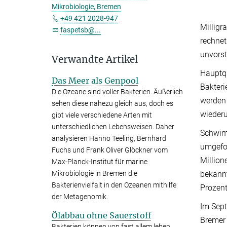
Mikrobiologie, Bremen
+49 421 2028-947
Milligr
faspetsb@...
rechne
unvorst
Verwandte Artikel
Hauptqu
Das Meer als Genpool
Bakteri
Die Ozeane sind voller Bakterien. Äußerlich
werden 
sehen diese nahezu gleich aus, doch es
wiederu
gibt viele verschiedene Arten mit
unterschiedlichen Lebensweisen. Daher
Schwimm
analysieren Hanno Teeling, Bernhard
umgefor
Fuchs und Frank Oliver Glöckner vom
Million
Max-Planck-Institut für marine
bekannt
Mikrobiologie in Bremen die
Bakterienvielfalt in den Ozeanen mithilfe
Prozent
der Metagenomik.
Im Sep
Ölabbau ohne Sauerstoff
Bremer 
Bakterien können von fast allem leben,