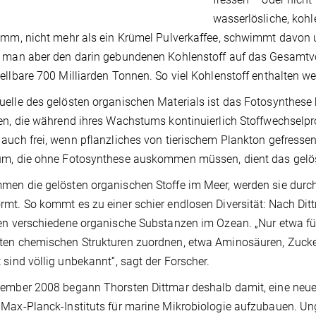
wasserlösliche, kohl
amm, nicht mehr als ein Krümel Pulverkaffee, schwimmt davon 
t man aber den darin gebundenen Kohlenstoff auf das Gesamt
ellbare 700 Milliarden Tonnen. So viel Kohlenstoff enthalten 
elle des gelösten organischen Materials ist das Fotosynthese
en, die während ihres Wachstums kontinuierlich Stoffwechselp
auch frei, wenn pflanzliches von tierischem Plankton gefressen 
m, die ohne Fotosynthese auskommen müssen, dient das gelös
en die gelösten organischen Stoffe im Meer, werden sie durch 
mt. So kommt es zu einer schier endlosen Diversität: Nach Di
en verschiedene organische Substanzen im Ozean. „Nur etwa fün
en chemischen Strukturen zuordnen, etwa Aminosäuren, Zuckern
 sind völlig unbekannt“, sagt der Forscher.
tember 2008 begann Thorsten Dittmar deshalb damit, eine ne
Max-Planck-Instituts für marine Mikrobiologie aufzubauen. Ung