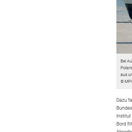
Bei A
Polar
aus un
© MPI 
Dazu fa
Bundes
Institu
Bord fi
Absorbe