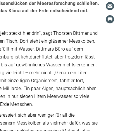
 Wissenslücken der Meeresforschung schließen.
as Klima auf der Erde entscheidend mit.
kt steckt hier drin“, sagt Thorsten Dittmar und
den Tisch. Dort steht ein gläserner Messkolben,
füllt mit Wasser. Dittmars Büro auf dem
burg ist lichtdurchflutet, aber trotzdem lässt
r bis auf gewöhnliches Wasser nichts erkennen.
g vielleicht – mehr nicht. „Genau ein Liter
it einzelligen Organismen“, fährt er fort,
 Milliarde. Ein paar Algen, hauptsächlich aber
ben in nur sieben Litern Meerwasser so viele
r Erde Menschen.
ressiert sich aber weniger für all die
seinem Messkolben als vielmehr dafür, was sie
 fressen: gelöstes organisches Material, also