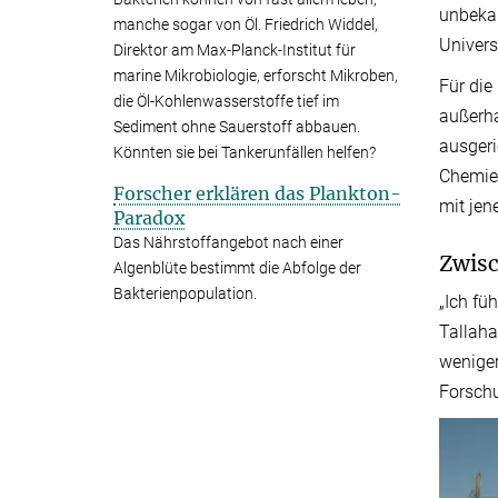
unbekan
manche sogar von Öl. Friedrich Widdel,
Univers
Direktor am Max-Planck-Institut für
marine Mikrobiologie, erforscht Mikroben,
Für die
die Öl-Kohlenwasserstoffe tief im
außerha
Sediment ohne Sauerstoff abbauen.
ausgeri
Könnten sie bei Tankerunfällen helfen?
Chemie 
Forscher erklären das Plankton-
mit jen
Paradox
Das Nährstoffangebot nach einer
Zwis
Algenblüte bestimmt die Abfolge der
Bakterienpopulation.
„Ich fü
Tallaha
weniger
Forschu