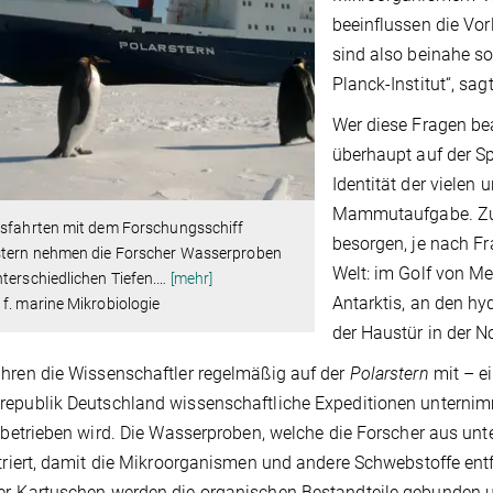
beeinflussen die Vo
sind also beinahe s
Planck-Institut“, sa
Wer diese Fragen be
überhaupt auf der Sp
Identität der vielen
Mammutaufgabe. Zun
usfahrten mit dem Forschungsschiff
besorgen, je nach Fr
stern nehmen die Forscher Wasserproben
Welt: im Golf von Me
terschiedlichen Tiefen.
…
[mehr]
Antarktis, an den hy
f. marine Mikrobiologie
der Haustür in der N
hren die Wissenschaftler regelmäßig auf der
Polarstern
mit – e
republik Deutschland wissenschaftliche Expeditionen unterni
t betrieben wird. Die Wasserproben, welche die Forscher aus un
ltriert, damit die Mikroorganismen und andere Schwebstoffe entf
r-Kartuschen werden die organischen Bestandteile gebunden und