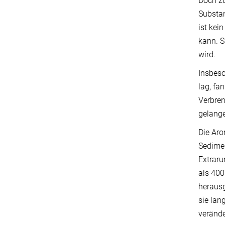
Doch zu
Substan
ist kei
kann. S
wird.
Insbeso
lag, fa
Verbren
gelange
Die Aro
Sedimen
Extraru
als 400
herausg
sie lan
verände