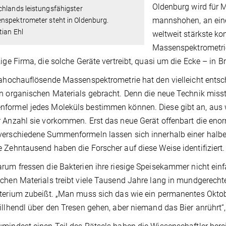
Oldenburg wird für 
hlands leistungsfähigster
mannshohen, an eine
nspektrometer steht in Oldenburg.
ian Ehl
weltweit stärkste ko
Massenspektrometrie 
zige Firma, die solche Geräte vertreibt, quasi um die Ecke – in 
rahochauflösende Massenspektrometrie hat den vielleicht ents
n organischen Materials gebracht. Denn die neue Technik misst
ormel jedes Moleküls bestimmen können. Diese gibt an, aus w
 Anzahl sie vorkommen. Erst das neue Gerät offenbart die enor
erschiedene Summenformeln lassen sich innerhalb einer halbe
 Zehntausend haben die Forscher auf diese Weise identifiziert.
rum fressen die Bakterien ihre riesige Speisekammer nicht einf
chen Materials treibt viele Tausend Jahre lang in mundgerecht
terium zubeißt. „Man muss sich das wie ein permanentes Oktob
illhendl über den Tresen gehen, aber niemand das Bier anrührt“,