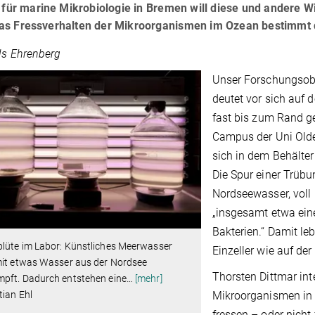
ut für marine Mikrobiologie in Bremen will diese und andere
as Fressverhalten der Mikroorganismen im Ozean bestimmt d
ils Ehrenberg
Unser Forschungsobje
deutet vor sich auf 
fast bis zum Rand ge
Campus der Uni Olden
sich in dem Behälte
Die Spur einer Trübun
Nordseewasser, voll m
„insgesamt etwa eine
Bakterien.“ Damit le
blüte im Labor: Künstliches Meerwasser
Einzeller wie auf de
mit etwas Wasser aus der Nordsee
Thorsten Dittmar inte
mpft. Dadurch entstehen eine
…
[mehr]
Mikroorganismen in 
ian Ehl
fressen – oder nicht