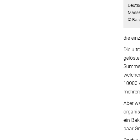
Deutsc
Masse
© Bast
die ein
Die ult
gelöste
Summenf
welcher
10000 v
mehrere
Aber wa
organis
ein Bak
paar Gr