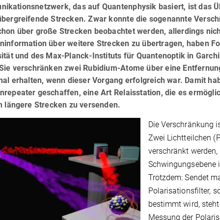
ikationsnetzwerk, das auf Quantenphysik basiert, ist das 
übergreifende Strecken. Zwar konnte die sogenannte Versch
chon über große Strecken beobachtet werden, allerdings nich
ninformation über weitere Strecken zu übertragen, haben F
ität und des Max-Planck-Instituts für Quantenoptik in Garch
 Sie verschränken zwei Rubidium-Atome über eine Entfernung
nal erhalten, wenn dieser Vorgang erfolgreich war. Damit ha
nrepeater geschaffen, eine Art Relaisstation, die es ermögl
ch längere Strecken zu versenden.
Die Verschränkung is
Zwei Lichtteilchen 
verschränkt werden, d
Schwingungsebene ihr
Trotzdem: Sendet ma
Polarisationsfilter, 
bestimmt wird, steh
Messung der Polaris