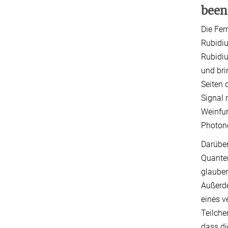
been
Die Fer
Rubidiu
Rubidiu
und bri
Seiten 
Signal 
Weinfur
Photone
Darüber
Quanten
glauben
Außerde
eines v
Teilche
dass di