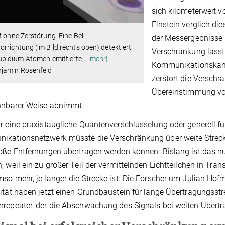
sich kilometerweit v
Einstein verglich d
f ohne Zerstörung: Eine Bell-
der Messergebnisse m
rrichtung (im Bild rechts oben) detektiert
Verschränkung lässt
ubidium-Atomen emittierte
…
[mehr]
Kommunikationskanäl
jamin Rosenfeld
zerstört die Versch
Übereinstimmung vo
nnbarer Weise abnimmt.
r eine praxistaugliche Quantenverschlüsselung oder generell f
ikationsnetzwerk müsste die Verschränkung über weite Streck
oße Entfernungen übertragen werden können. Bislang ist das nu
, weil ein zu großer Teil der vermittelnden Lichtteilchen in Tr
so mehr, je länger die Strecke ist. Die Forscher um Julian H
ität haben jetzt einen Grundbaustein für lange Übertragungsstr
repeater, der die Abschwächung des Signals bei weiten Übertr