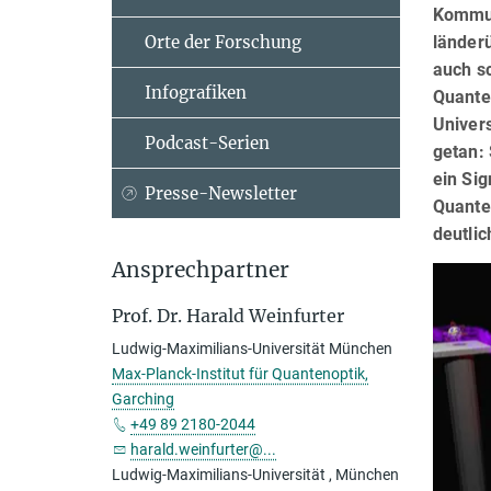
Kommun
länder
Orte der Forschung
auch s
Infografiken
Quante
Univers
Podcast-Serien
getan:
ein Sig
Presse-Newsletter
Quante
deutli
Ansprechpartner
Prof. Dr. Harald Weinfurter
Ludwig-Maximilians-Universität München
Max-Planck-Institut für Quantenoptik,
Garching
+49 89 2180-2044
harald.weinfurter@...
Ludwig-Maximilians-Universität , München