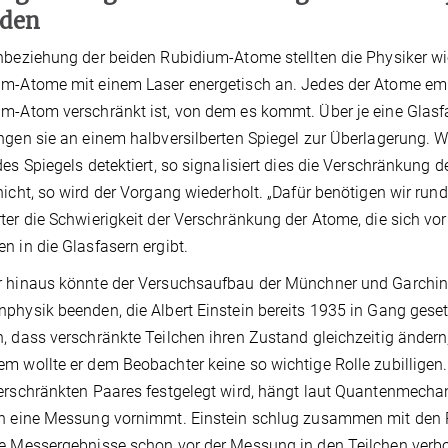
den
nbeziehung der beiden Rubidium-Atome stellten die Physiker wie
m-Atome mit einem Laser energetisch an. Jedes der Atome emit
m-Atom verschränkt ist, von dem es kommt. Über je eine Glasf
ngen sie an einem halbversilberten Spiegel zur Überlagerung. 
des Spiegels detektiert, so signalisiert dies die Verschränkung
nicht, so wird der Vorgang wiederholt. „Dafür benötigen wir rund
ter die Schwierigkeit der Verschränkung der Atome, die sich vo
n in die Glasfasern ergibt.
 hinaus könnte der Versuchsaufbau der Münchner und Garching
physik beenden, die Albert Einstein bereits 1935 in Gang geset
, dass verschränkte Teilchen ihren Zustand gleichzeitig ändern,
m wollte er dem Beobachter keine so wichtige Rolle zubilligen
erschränkten Paares festgelegt wird, hängt laut Quantenmecha
n eine Messung vornimmt. Einstein schlug zusammen mit den P
e Messergebnisse schon vor der Messung in den Teilchen verbo