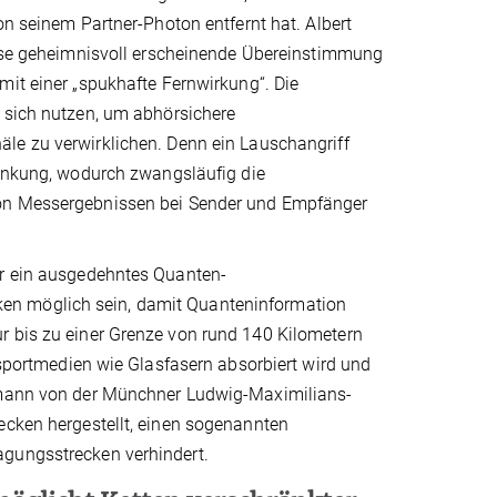
on seinem Partner-Photon entfernt hat. Albert
iese geheimnisvoll erscheinende Übereinstimmung
it einer „spukhafte Fernwirkung“. Die
 sich nutzen, um abhörsichere
e zu verwirklichen. Denn ein Lauschangriff
ränkung, wodurch zwangsläufig die
n Messergebnissen bei Sender und Empfänger
ür ein ausgedehntes Quanten-
en möglich sein, damit Quanteninformation
r bis zu einer Grenze von rund 140 Kilometern
ansportmedien wie Glasfasern absorbiert wird und
ofmann von der Münchner Ludwig-Maximilians-
ecken hergestellt, einen sogenannten
agungsstrecken verhindert.