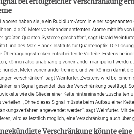
Signal bei erfolgreicher Verschränkung er
eme
 Laboren haben sie je ein Rubidium-Atom in einer sogenannten 
ihnen, die 20 Meter voneinander entfernten Atome mithilfe von
er größten Quanten-Systeme geschaffen“, sagt Harald Weinfurte
ität und des Max-Planck-Instituts für Quantenoptik. Die Lösun
te Übertragungsstrecken entscheidende Vorteile. Erstens befind
en, können also unabhängig voneinander manipuliert werden. „
 hundert Meter voneinander trennen, und wir können damit di
ungen verschränken“, sagt Weinfurter. Zweitens wird bei einem 
änken ein Signal gesendet, das die Verschränkung bestätigt. So 
ntwickelte wie die Glieder einer Kette hintereinanderzuschalte
u verteilen. „Ohne dieses Signal müsste beim Aufbau einer Kette
änkungsverfahren angewendet werden“, sagt Weinfurter. Mit der
ieren, wird es letztlich möglich, eine Verschränkung auch über 
angekündigte Verschränkung könnte eine 