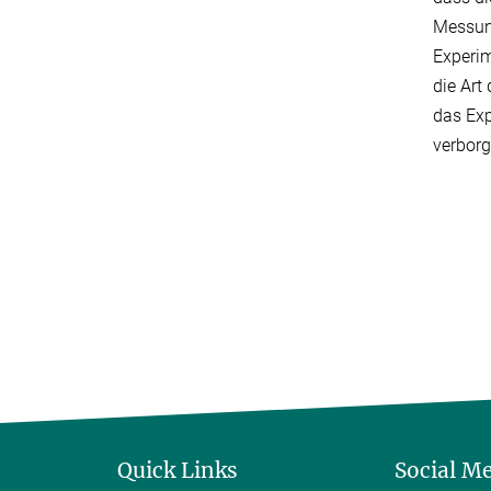
Messung
Experim
die Art
das Exp
verborg
Quick Links
Social M