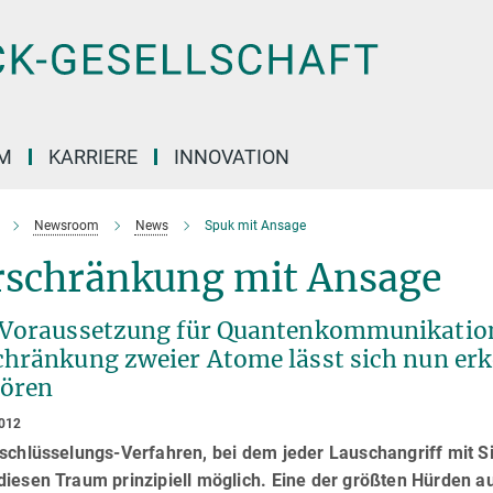
M
KARRIERE
INNOVATION
Newsroom
News
Spuk mit Ansage
rschränkung mit Ansage
 Voraussetzung für Quantenkommunikation 
chränkung zweier Atome lässt sich nun er
tören
2012
rschlüsselungs-Verfahren, bei dem jeder Lauschangriff mit S
diesen Traum prinzipiell möglich. Eine der größten Hürden 