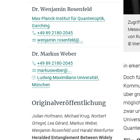
Dr. Wenjamin Rosenfeld
Max-Planck-Institut für Quantenoptik,
Zugrif
Garching
Messvo
+49 89 2180-2045
von R
wenjamin.rosenfeld@...
© Wen
Dr. Markus Weber
+49 89 2180-2045
in erke
markusweber@...
Doch fü
Ludwig-Maximilians-Universität,
München
Kommun
über gr
Originalveröffentlichung
möglich
zwar um
Julian Hofmann, Michael Krug, Norbert
Univers
Ortegel, Lea Gérard, Markus Weber,
Quanten
Wenjamin Rosenfeld und Harald Weinfurter
Heralded Entanglement Between Widely