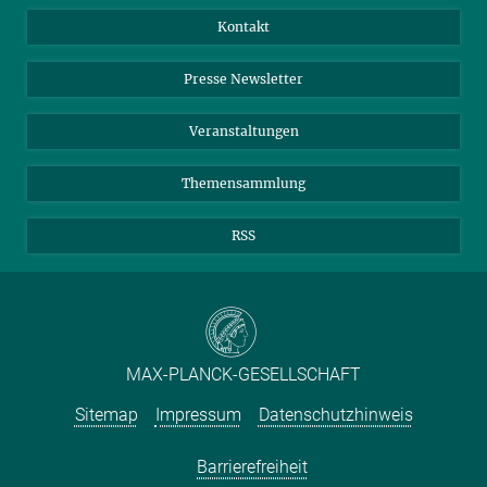
Jahresbericht
Mastodon
Facebook
Kontakt
Einkauf
LinkedIn
Instagram
Presse Newsletter
Meldestelle Fehlverhalten
TikTok
YouTube
Netiquette
Veranstaltungen
Themensammlung
RSS
MAX-PLANCK-GESELLSCHAFT
Sitemap
Impressum
Datenschutzhinweis
Barrierefreiheit