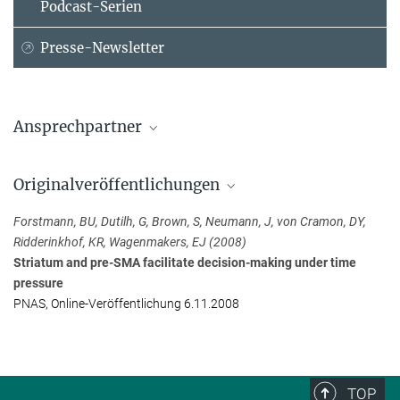
Podcast-Serien
Presse-Newsletter
Ansprechpartner
Dr. Birte U. Forstmann
Originalveröffentlichungen
+49 341 9940-132
b.u.forstmann@...
Forstmann, BU, Dutilh, G, Brown, S, Neumann, J, von Cramon, DY,
University of Amsterdam
Ridderinkhof, KR, Wagenmakers, EJ (2008)
Striatum and pre-SMA facilitate decision-making under time
Dr. Jane Neumann
pressure
Max-Planck-Institut für Kognitions- und Neurowissenschaften,
PNAS, Online-Veröffentlichung 6.11.2008
Leipzig
+49 341 9940-2621
neumann@...
TOP