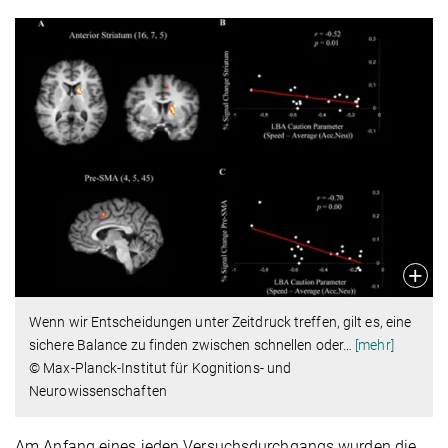
Wenn wir Entscheidungen unter Zeitdruck treffen, gilt es, eine
sichere Balance zu finden zwischen schnellen oder
…
[mehr]
© Max-Planck-Institut für Kognitions- und
Neurowissenschaften
Am Anfang eines jeden Versuchsdurchgangs wurden die