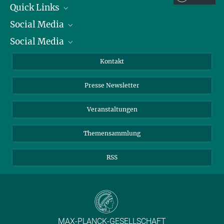
Quick Links
Social Media
Präsident
Social Media
Zahlen und Fakten
Bluesky
Jahresbericht
Mastodon
Facebook
Kontakt
Einkauf
LinkedIn
Instagram
Presse Newsletter
Meldestelle Fehlverhalten
TikTok
YouTube
Netiquette
Veranstaltungen
Themensammlung
RSS
MAX-PLANCK-GESELLSCHAFT