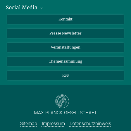
Social Media
Zahlen und Fakten
Bluesky
Jahresbericht
Mastodon
Facebook
Kontakt
Einkauf
LinkedIn
Instagram
Presse Newsletter
Meldestelle Fehlverhalten
TikTok
YouTube
Netiquette
Veranstaltungen
Themensammlung
RSS
MAX-PLANCK-GESELLSCHAFT
Sitemap
Impressum
Datenschutzhinweis