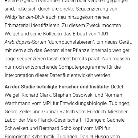
Referenzgenom verändert haben oder verloren gegangen
sind, ließe sich durch die direkte Sequenzierung von
Wildpflanzen-DNA auch neu hinzugekommenes
Erbmaterial identifizieren. Zu diesem Zweck möchten
Weigel und seine Kollegen das Erbgut von 1001
Arabidopsis
-Sorten "durchbuchstabieren". Ein neues Gerät,
mit dem sich das Genom einer Pflanze innerhalb weniger
Tage sequenzieren lässt, steht bereits parat. Nun müssen
nur noch entsprechende Computerprogramme für die
Interpretation dieser Datenflut entwickelt werden.
An der Studie beteiligte Forscher und Institute:
Detlef
Weigel, Richard Clark, Stephan Ossowski und Norman
Warthmann vom MPI für Entwicklungsbiologie, Tübingen;
Georg Zeller und Gunnar Rätsch vom Friedrich-Miescher-
Labor der Max-Planck-Gesellschaft, Tübingen; Gabriele
Schweikert und Bernhard Schölkopf vom MPI für
Biologische Kybernetik, Tübingen; Daniel Huson vom