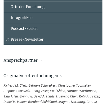
Orte der Forschung
Infografiken
Podcast-Serien
Presse-Newsletter
Ansprechpartner
Prof. Dr. Detlef Weigel
Originalveröffentlichungen
Max-Planck-Institut für Biologie Tübingen, Tübingen
+49 7071 601-1411
Richard M. Clark, Gabriele Schweikert, Christopher Toomajian,
weigel@...
Stephan Ossowski, Georg Zeller, Paul Shinn, Norman Warthmann,
Tina T. Hu, Glenn Fu, David A. Hinds, Huaming Chen, Kelly A. Frazer,
Daniel H. Huson, Bernhard Schölkopf, Magnus Nordborg, Gunnar