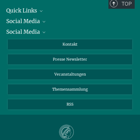
TOP
Quick Links
Social Media
Präsident
Social Media
Zahlen und Fakten
Bluesky
Jahresbericht
Mastodon
Facebook
Kontakt
Einkauf
LinkedIn
Instagram
Presse Newsletter
Meldestelle Fehlverhalten
TikTok
YouTube
Netiquette
Veranstaltungen
Themensammlung
RSS