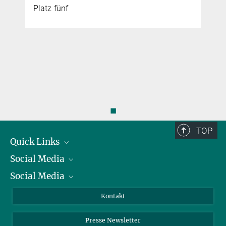
Platz fünf
◼
TOP
Quick Links
Social Media
Präsident
Social Media
Zahlen und Fakten
Bluesky
Jahresbericht
Mastodon
Facebook
Kontakt
Einkauf
LinkedIn
Instagram
Presse Newsletter
Meldestelle Fehlverhalten