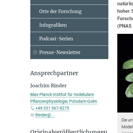
natürli
hoher 
Orte der Forschung
Forsche
Infografiken
(PNAS 
Podcast-Serien
Presse-Newsletter
Ansprechpartner
Joachim Rinder
Max-Planck-Institut für molekulare
Pflanzenphysiologie, Potsdam-Golm
+49 331 567-8275
Rinder@...
Die u
Modell
Originalveröffentlichungen