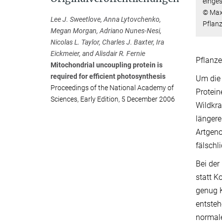
einge
© Max-
Lee J. Sweetlove, Anna Lytovchenko,
Pflan
Megan Morgan, Adriano Nunes-Nesi,
Nicolas L. Taylor, Charles J. Baxter, Ira
Eickmeier, and Alisdair R. Fernie
Pflanze
Mitochondrial uncoupling protein is
required for efficient photosynthesis
Um die 
Proceedings of the National Academy of
Protein
Sciences, Early Edition, 5 December 2006
Wildkra
längere
Artgeno
fälschl
Bei der
statt K
genug K
entsteh
normale