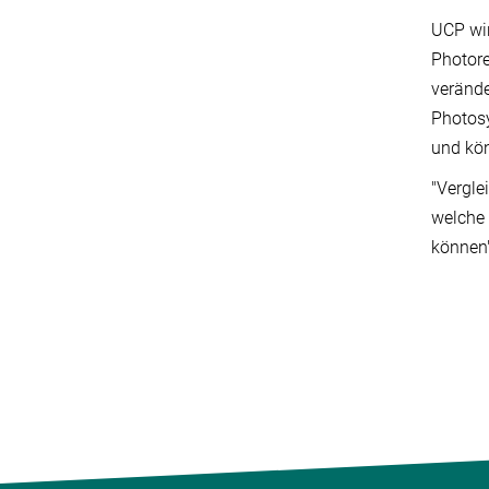
UCP wir
Photore
verände
Photosy
und kö
"Vergle
welche 
können"