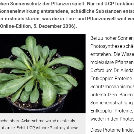
chen Sonnenschutz der Pflanzen spielt. Nur mit UCP funktioni
Sonneneinwirkung entstandene, schädliche Substanzen entsch
r erstmals klären, was die in Tier- und Pflanzenwelt weit v
Online-Edition, 5. Dezember 2006).
Bei zu hoher Sonnen
Photosynthese schäd
entstehen. Die Wisse
molekulare Pflanzen
Oxford um Dr. Alisd
Entkoppler-Proteine 
Schutzmechanismus 
unterstützen. Bauen
Sonneneinstrahlung S
Entkoppler-Proteine
wieder in den Photo
nscheinbare Ackerschmalwand diente als
pflanze. Fehlt UCP, ist ihre Photosynthese
Diese Proteine finde