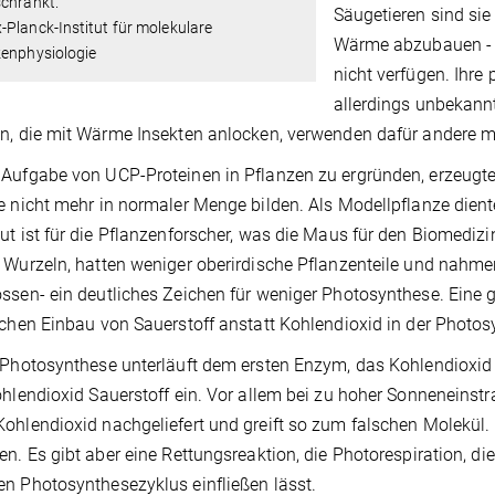
schränkt.
Säugetieren sind sie
Planck-Institut für molekulare
Wärme abzubauen - 
zenphysiologie
nicht verfügen. Ihre
allerdings unbekannt
n, die mit Wärme Insekten anlocken, verwenden dafür andere
Aufgabe von UCP-Proteinen in Pflanzen zu ergründen, erzeugten
e nicht mehr in normaler Menge bilden. Als Modellpflanze die
ut ist für die Pflanzenforscher, was die Maus für den Biomedizin
 Wurzeln, hatten weniger oberirdische Pflanzenteile und nahme
ssen- ein deutliches Zeichen für weniger Photosynthese. Eine 
ichen Einbau von Sauerstoff anstatt Kohlendioxid in der Photos
 Photosynthese unterläuft dem ersten Enzym, das Kohlendioxid bi
ohlendioxid Sauerstoff ein. Vor allem bei zu hoher Sonneneins
ohlendioxid nachgeliefert und greift so zum falschen Molekül
en. Es gibt aber eine Rettungsreaktion, die Photorespiration, d
n Photosynthesezyklus einfließen lässt.