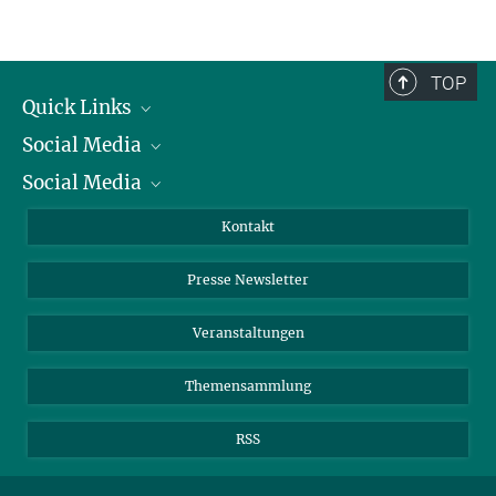
TOP
Quick Links
Social Media
Präsident
Social Media
Zahlen und Fakten
Bluesky
Jahresbericht
Mastodon
Facebook
Kontakt
Einkauf
LinkedIn
Instagram
Presse Newsletter
Meldestelle Fehlverhalten
TikTok
YouTube
Netiquette
Veranstaltungen
Themensammlung
RSS