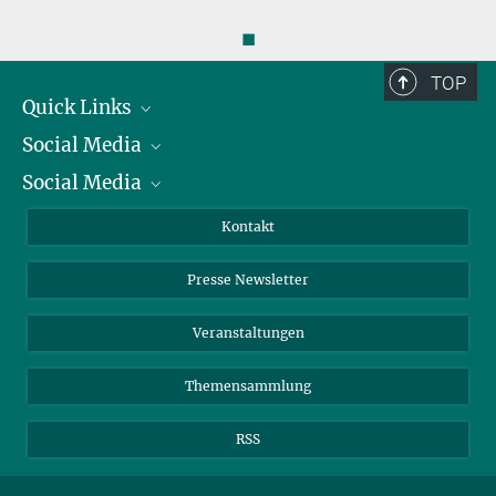
◼
TOP
Quick Links
Social Media
Präsident
Social Media
Zahlen und Fakten
Bluesky
Jahresbericht
Mastodon
Facebook
Kontakt
Einkauf
LinkedIn
Instagram
Presse Newsletter
Meldestelle Fehlverhalten
TikTok
YouTube
Netiquette
Veranstaltungen
Themensammlung
RSS