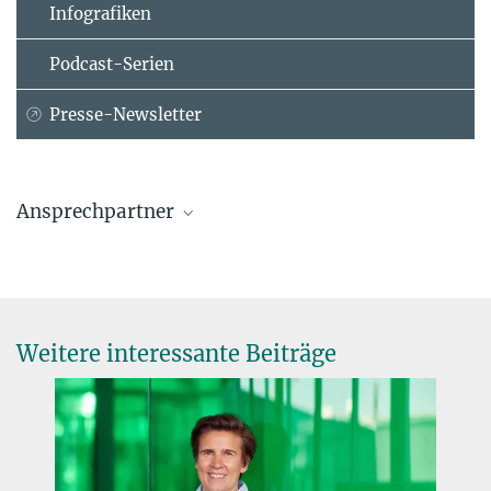
Infografiken
Podcast-Serien
Presse-Newsletter
Ansprechpartner
Prof. Dr. Ferenc Krausz
Max-Planck-Institut für Quantenoptik, Garching
+49 89 32905-612602
ferenc.krausz@...
Weitere interessante Beiträge