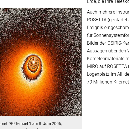
Erde, die ihre Teles
Auch mehrere Instr
ROSETTA (gestartet 
Ereignis eingeschalt
für Sonnensystemfor
Bilder der OSIRIS-Ka
Aussagen über den 
Kometenmaterials m
MIRO auf ROSETTA 
Logenplatz im All,
79 Millionen Kilome
omet 9P/Tempel 1 am 8. Juni 2005,