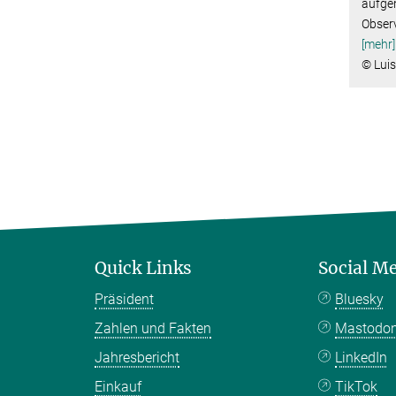
aufge
Observ
[mehr]
© Luis
Quick Links
Social M
Präsident
Bluesky
Zahlen und Fakten
Mastodo
Jahresbericht
LinkedIn
Einkauf
TikTok