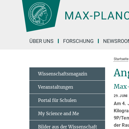
Hauptinhalt
ÜBER UNS
FORSCHUNG
NEWSROO
Startseite
Ang
Wissenschaftsmagazin
Max-
Veranstaltungen
29. JUNI
Portal für Schulen
Am 4. 
Kilogr
My Science and Me
9P/Temp
der Ra
Bilder aus der Wissenschaft