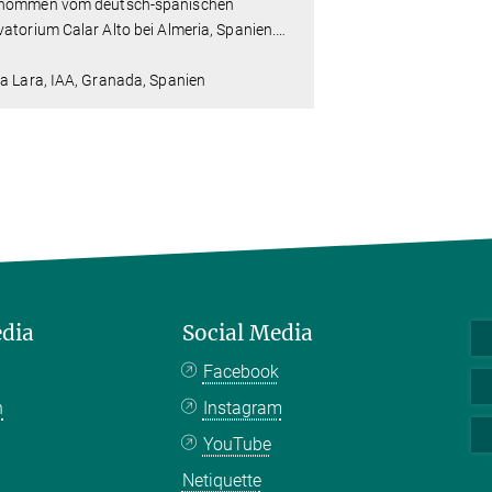
nommen vom deutsch-spanischen
atorium Calar Alto bei Almeria, Spanien.
…
a Lara, IAA, Granada, Spanien
edia
Social Media
Facebook
n
Instagram
YouTube
Netiquette