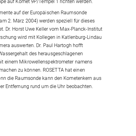
kope auf Komet 9P/Tempel 1 richten werden.
umente auf der Europäischen Raumsonde
am 2. März 2004) werden speziell für dieses
et. Dr. Horst Uwe Keller vom Max-Planck-Institut
schung wird mit Kollegen in Katlenburg-Lindau
mera auswerten. Dr. Paul Hartogh hofft
Wassergehalt des herausgeschlagenen
it einem Mikrowellenspektrometer namens
machen zu können. ROSETTA hat einen
 denn die Raumsonde kann den Kometenkern aus
ter Entfernung rund um die Uhr beobachten.