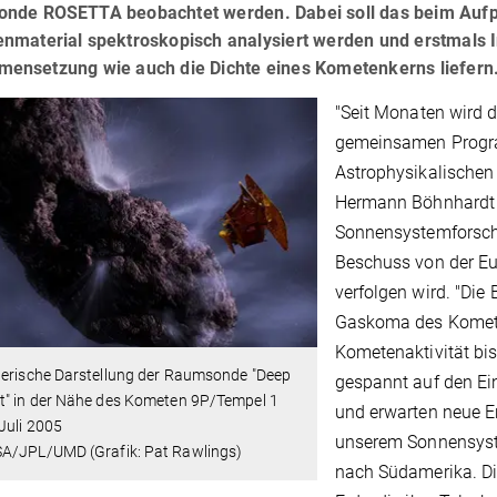
nde ROSETTA beobachtet werden. Dabei soll das beim Aufpr
nmaterial spektroskopisch analysiert werden und erstmals 
ensetzung wie auch die Dichte eines Kometenkerns liefern
"Seit Monaten wird 
gemeinsamen Progr
Astrophysikalischen 
Hermann Böhnhardt 
Sonnensystemforsch
Beschuss von der Eu
verfolgen wird. "Die
Gaskoma des Komete
Kometenaktivität bis
lerische Darstellung der Raumsonde "Deep
gespannt auf den E
t" in der Nähe des Kometen 9P/Tempel 1
und erwarten neue E
Juli 2005
unserem Sonnensyste
A/JPL/UMD (Grafik: Pat Rawlings)
nach Südamerika. Die