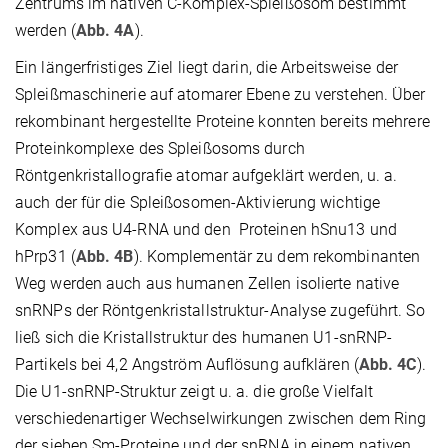
Zentrums im nativen C-Komplex-Spleißosom bestimmt
werden (
Abb. 4A
).
Ein längerfristiges Ziel liegt darin, die Arbeitsweise der
Spleißmaschinerie auf atomarer Ebene zu verstehen. Über
rekombinant hergestellte Proteine konnten bereits mehrere
Proteinkomplexe des Spleißosoms durch
Röntgenkristallografie atomar aufgeklärt werden, u. a.
auch der für die Spleißosomen-Aktivierung wichtige
Komplex aus U4-RNA und den Proteinen hSnu13 und
hPrp31 (
Abb. 4B
). Komplementär zu dem rekombinanten
Weg werden auch aus humanen Zellen isolierte native
snRNPs der Röntgenkristallstruktur-Analyse zugeführt. So
ließ sich die Kristallstruktur des humanen U1-snRNP-
Partikels bei 4,2 Angström Auflösung aufklären (
Abb. 4C
).
Die U1-snRNP-Struktur zeigt u. a. die große Vielfalt
verschiedenartiger Wechselwirkungen zwischen dem Ring
der sieben Sm-Proteine und der snRNA in einem nativen