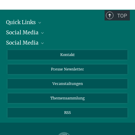
TOP
Quick Links
Social Media
Präsident
Social Media
Zahlen und Fakten
Bluesky
Jahresbericht
Mastodon
Facebook
Kontakt
Einkauf
LinkedIn
Instagram
Presse Newsletter
Meldestelle Fehlverhalten
TikTok
YouTube
Netiquette
Veranstaltungen
Themensammlung
RSS