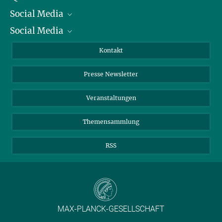
Social Media
Präsident
Social Media
Zahlen und Fakten
Bluesky
Jahresbericht
Mastodon
Facebook
Kontakt
Einkauf
LinkedIn
Instagram
Presse Newsletter
Meldestelle Fehlverhalten
TikTok
YouTube
Netiquette
Veranstaltungen
Themensammlung
RSS
MAX-PLANCK-GESELLSCHAFT