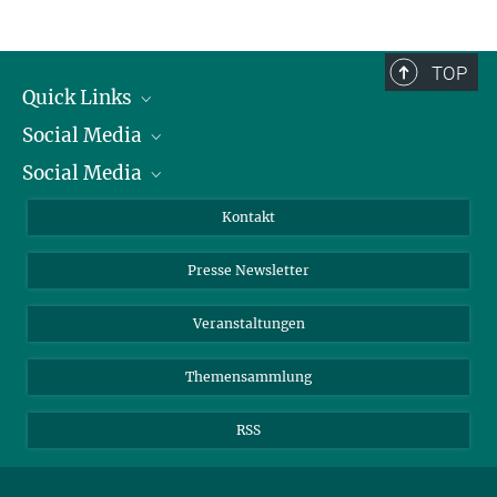
TOP
Quick Links
Social Media
Präsident
Social Media
Zahlen und Fakten
Bluesky
Jahresbericht
Mastodon
Facebook
Kontakt
Einkauf
LinkedIn
Instagram
Presse Newsletter
Meldestelle Fehlverhalten
TikTok
YouTube
Netiquette
Veranstaltungen
Themensammlung
RSS