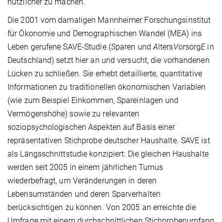
nützlicher zu machen.
Die 2001 vom damaligen Mannheimer Forschungsinstitut
für Ökonomie und Demographischen Wandel (MEA) ins
Leben gerufene SAVE-Studie (
S
paren und
A
lters
V
orsorg
E
in
Deutschland) setzt hier an und versucht, die vorhandenen
Lücken zu schließen. Sie erhebt detaillierte, quantitative
Informationen zu traditionellen ökonomischen Variablen
(wie zum Beispiel Einkommen, Spareinlagen und
Vermögenshöhe) sowie zu relevanten
soziopsychologischen Aspekten auf Basis einer
repräsentativen Stichprobe deutscher Haushalte. SAVE ist
als Längsschnittstudie konzipiert: Die gleichen Haushalte
werden seit 2005 in einem jährlichen Turnus
wiederbefragt, um Veränderungen in deren
Lebensumständen und deren Sparverhalten
berücksichtigen zu können. Von 2005 an erreichte die
Umfrage mit einem durchschnittlichen Stichprobenumfang