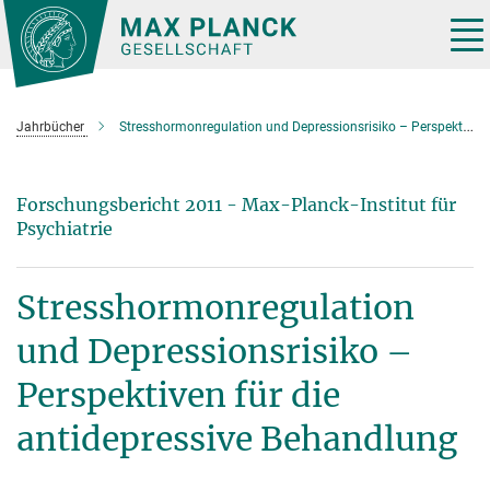
Hauptinhalt
Tog
nav
Jahrbücher
Stresshormonregulation und Depressions­risiko – Perspektiven für die antidepressive Behandlung
Forschungsbericht 2011 - Max-Planck-Institut für
Psychiatrie
Stresshormonregulation
und Depressions­risiko –
Perspektiven für die
antidepressive Behandlung