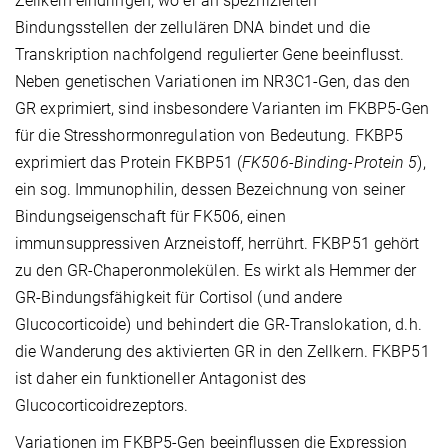
Zellkern eindringen, wo er an spezifizierten
Bindungsstellen der zellulären DNA bindet und die
Transkription nachfolgend regulierter Gene beeinflusst.
Neben genetischen Variationen im NR3C1-Gen, das den
GR exprimiert, sind insbesondere Varianten im FKBP5-Gen
für die Stresshormonregulation von Bedeutung. FKBP5
exprimiert das Protein FKBP51 (
FK506-Binding-Protein 5
),
ein sog. Immunophilin, dessen Bezeichnung von seiner
Bindungseigenschaft für FK506, einen
immunsuppressiven Arzneistoff, herrührt. FKBP51 gehört
zu den GR-Chaperonmolekülen. Es wirkt als Hemmer der
GR-Bindungsfähigkeit für Cortisol (und andere
Glucocorticoide) und behindert die GR-Translokation, d.h.
die Wanderung des aktivierten GR in den Zellkern. FKBP51
ist daher ein funktioneller Antagonist des
Glucocorticoidrezeptors.
Variationen im FKBP5-Gen beeinflussen die Expression