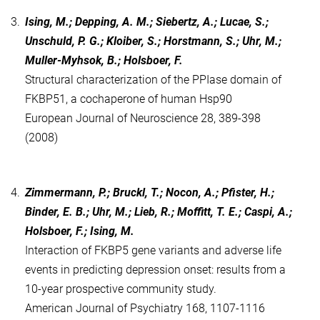
3.
Ising, M.; Depping, A. M.; Siebertz, A.; Lucae, S.;
Unschuld, P. G.; Kloiber, S.; Horstmann, S.; Uhr, M.;
Muller-Myhsok, B.; Holsboer, F.
Structural characterization of the PPIase domain of
FKBP51, a cochaperone of human Hsp90
European Journal of Neuroscience 28, 389-398
(2008)
4.
Zimmermann, P.; Bruckl, T.; Nocon, A.; Pfister, H.;
Binder, E. B.; Uhr, M.; Lieb, R.; Moffitt, T. E.; Caspi, A.;
Holsboer, F.; Ising, M.
Interaction of FKBP5 gene variants and adverse life
events in predicting depression onset: results from a
10-year prospective community study.
American Journal of Psychiatry 168, 1107-1116