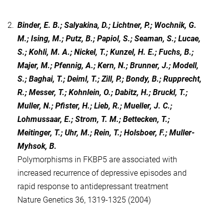
2.
Binder, E. B.; Salyakina, D.; Lichtner, P.; Wochnik, G.
M.; Ising, M.; Putz, B.; Papiol, S.; Seaman, S.; Lucae,
S.; Kohli, M. A.; Nickel, T.; Kunzel, H. E.; Fuchs, B.;
Majer, M.; Pfennig, A.; Kern, N.; Brunner, J.; Modell,
S.; Baghai, T.; Deiml, T.; Zill, P.; Bondy, B.; Rupprecht,
R.; Messer, T.; Kohnlein, O.; Dabitz, H.; Bruckl, T.;
Muller, N.; Pfister, H.; Lieb, R.; Mueller, J. C.;
Lohmussaar, E.; Strom, T. M.; Bettecken, T.;
Meitinger, T.; Uhr, M.; Rein, T.; Holsboer, F.; Muller-
Myhsok, B.
Polymorphisms in FKBP5 are associated with
increased recurrence of depressive episodes and
rapid response to antidepressant treatment
Nature Genetics 36, 1319-1325 (2004)