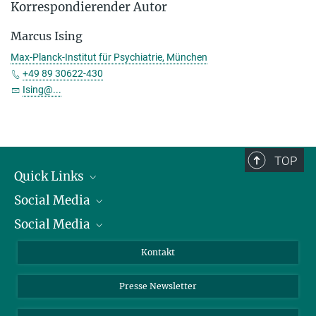
Korrespondierender Autor
Marcus Ising
Max-Planck-Institut für Psychiatrie, München
+49 89 30622-430
Ising@...
TOP
Quick Links
Social Media
Präsident
Social Media
Zahlen und Fakten
Bluesky
Jahresbericht
Mastodon
Facebook
Kontakt
Einkauf
LinkedIn
Instagram
Presse Newsletter
Meldestelle Fehlverhalten
TikTok
YouTube