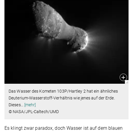
Das Wasser des Kometen 103P/Hartley 2 hat ein ähnliches
Deuterium-Wasserstoff-Verhältnis wie jenes auf der Erde.
Dieses
…
[mehr]
© NASA/JPL-Caltech/UMD
Es klingt zwar paradox, doch Wasser ist auf dem blauen