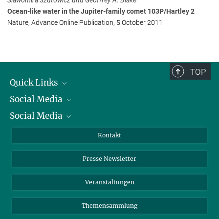
Slawomira Szutowicz und Geoffrey A. Blake
Max-Planck-Institut für Sonnensystemforschung, Göttingen
Ocean-like water in the Jupiter-family comet 103P/Hartley 2
+49 551 384979-342
Nature, Advance Online Publication, 5 October 2011
Hartogh@...
Dr. Miriam Rengel
Max-Planck-Institut für Sonnensystemforschung, Göttingen
TOP
+49 551 384979-244
Quick Links
Rengel@...
Social Media
Präsident
Dr. Miguel de Val-Borro
Social Media
Zahlen und Fakten
Bluesky
Max-Planck-Institut für Sonnensystemforschung, Göttingen
Jahresbericht
Mastodon
Facebook
Kontakt
+49 551 384979-212
Einkauf
deval@...
LinkedIn
Instagram
Presse Newsletter
Meldestelle Fehlverhalten
TikTok
YouTube
Netiquette
Veranstaltungen
Themensammlung