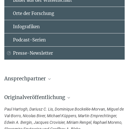
Bilder aus der Wissenschaft
Orte der Forschung
Infografiken
Podcast-Serien
Presse-Newsletter
Ansprechpartner
Dr. Birgit Krummheuer
Originalveröffentlichung
Max-Planck-Institut für Sonnensystemforschung, Göttingen
+49 551 384979-462
Paul Hartogh, Dariusz C. Lis, Dominique Bockelée-Morvan, Miguel de
Krummheuer@...
Val-Borro, Nicolas Biver, Michael Küppers, Martin Emprechtinger,
Edwin A. Bergin, Jacques Crovisier, Miriam Rengel, Raphael Moreno,
Dr. Paul Hartogh