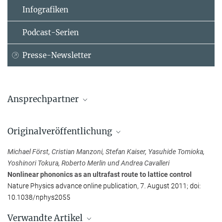
Infografiken
Podcast-Serien
Presse-Newsletter
Ansprechpartner
Dr. Michael Först
Originalveröffentlichung
Max-Planck-Institut für Struktur und Dynamik der Materie,
Hamburg
Michael Först, Cristian Manzoni, Stefan Kaiser, Yasuhide Tomioka,
+49 40 8998-5360
Yoshinori Tokura, Roberto Merlin und Andrea Cavalleri
michael.foerst@...
Nonlinear phononics as an ultrafast route to lattice control
Nature Physics advance online publication, 7. August 2011; doi:
Prof. Andrea Cavalleri
10.1038/nphys2055
+49 40 8998-5354
Verwandte Artikel
andrea.cavalleri@...