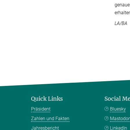
genaue
erhalte
LA/BA
Quick Links
Social M
Präsident
Bluesky
Zahlen und Fakten
Mastodo
Jahresbericht
LinkedIn