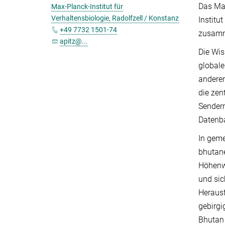
Das Max
Max-Planck-Institut für
Verhaltensbiologie, Radolfzell / Konstanz
Institu
+49 7732 1501-74
zusamm
apitz@...
Die Wis
globale
andere
die zen
Sendern
Datenb
In geme
bhutane
Höhenwa
und sic
Herausf
gebirgi
Bhutan 