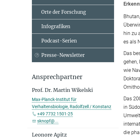
Erkenn
Orte der Forschung
Bhutan,
Überwin
Infografiken
hin zu 
Podcast-Serien
es als 
Das bes
Presse-Newsletter
gehen, 
wie Naw
Ansprechpartner
Doktora
Ornitho
Prof. Dr. Martin Wikelski
Das 200
Max-Planck-Institut für
in Südo
Verhaltensbiologie, Radolfzell / Konstanz
+49 7732 1501-25
Umwelt-
sknopf@...
interna
die pha
Leonore Apitz