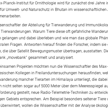
-Planck-Institut für Ornithologie wird für zunächst drei Jahr
t für Umwelt- und Naturschutz in Bhutan im wissenschaftlich
enarbeiten.
senschaftler der Abteilung für Tierwanderung und Immunökologie
 Tierwanderungen. Warum Tiere diese oft gefährliche Wander
n gelangen und dabei überleben und wie man das globale Phä
tralen Fragen. Antworten hierauf finden die Forscher, indem sie
, die über Satellit Bewegungsmuster übertragen, ausstatten. Di
ank „movebank“ gesammelt und analysiert.
insamen Projekten möchten nun die Wissenschaftler des Max-Pla
sischen Kollegen in Freilanduntersuchungen herausfinden, we
nderung mancher Tierarten im Himalaya unterliegt, die dabei
h nicht selten sogar auf 5000 Meter über dem Meeresspiegel auf
orderung gestellt, neue Radio-Telemetrie-Techniken zu entwic
gen Gebiets entsprechen. Am Beispiel besonders seltener Tiere
überwintert, wollen die Wissenschaftler mit der Analyse ökol