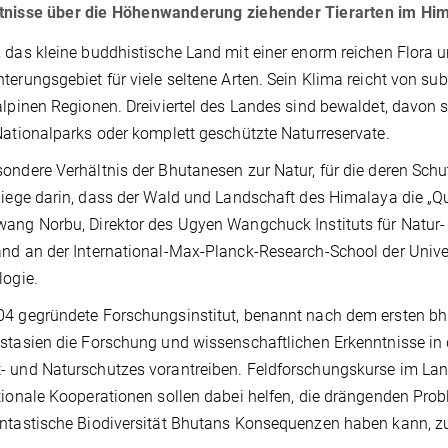
tnisse über die Höhenwanderung ziehender Tierarten im Hi
 das kleine buddhistische Land mit einer enorm reichen Flora 
terungsgebiet für viele seltene Arten. Sein Klima reicht von s
alpinen Regionen. Dreiviertel des Landes sind bewaldet, davon st
Nationalparks oder komplett geschützte Naturreservate.
ondere Verhältnis der Bhutanesen zur Natur, für die deren Sch
liege darin, dass der Wald und Landschaft des Himalaya die „Quel
ang Norbu, Direktor des Ugyen Wangchuck Instituts für Natur-
nd an der International-Max-Planck-Research-School der Univer
logie.
4 gegründete Forschungsinstitut, benannt nach dem ersten bhu
stasien die Forschung und wissenschaftlichen Erkenntnisse in
 und Naturschutzes vorantreiben. Feldforschungskurse im Lan
tionale Kooperationen sollen dabei helfen, die drängenden Pro
ntastische Biodiversität Bhutans Konsequenzen haben kann, zu