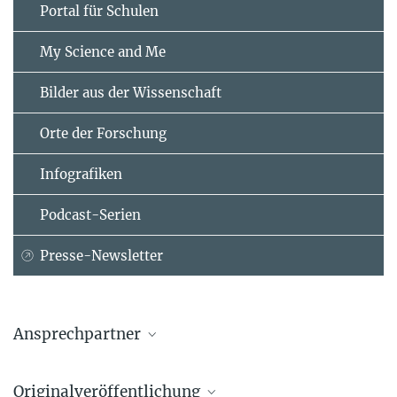
Portal für Schulen
My Science and Me
Bilder aus der Wissenschaft
Orte der Forschung
Infografiken
Podcast-Serien
Presse-Newsletter
Ansprechpartner
Prof. Manfred L. Gahr
Originalveröffentlichung
Department of Behavourial Neurobiology