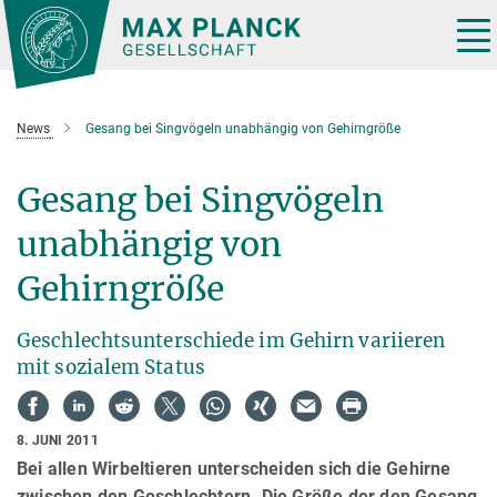
Hauptinhalt
Tog
nav
News
Gesang bei Singvögeln unabhängig von Gehirngröße
Gesang bei Singvögeln
unabhängig von
Gehirngröße
Geschlechtsunterschiede im Gehirn variieren
mit sozialem Status
8. JUNI 2011
Bei allen Wirbeltieren unterscheiden sich die Gehirne
zwischen den Geschlechtern. Die Größe der den Gesang