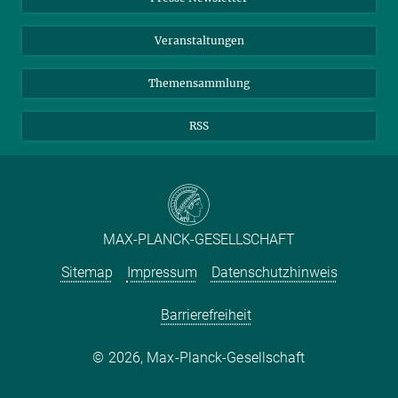
Meldestelle Fehlverhalten
TikTok
YouTube
Netiquette
Veranstaltungen
Themensammlung
RSS
MAX-PLANCK-GESELLSCHAFT
Sitemap
Impressum
Datenschutzhinweis
Barrierefreiheit
2026, Max-Planck-Gesellschaft