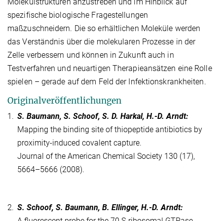
Molekülstrukturen anzustreben und im Hinblick auf
spezifische biologische Fragestellungen
maßzuschneidern. Die so erhältlichen Moleküle werden
das Verständnis über die molekularen Prozesse in der
Zelle verbessern und können in Zukunft auch in
Testverfahren und neuartigen Therapieansätzen eine Rolle
spielen – gerade auf dem Feld der Infektionskrankheiten.
Originalveröffentlichungen
1.
S. Baumann, S. Schoof, S. D. Harkal, H.-D. Arndt:
Mapping the binding site of thiopeptide antibiotics by
proximity-induced covalent capture.
Journal of the American Chemical Society 130 (17),
5664–5666 (2008).
2.
S. Schoof, S. Baumann, B. Ellinger, H.-D. Arndt:
A fluorescent probe for the 70 S-ribosomal GTPase-