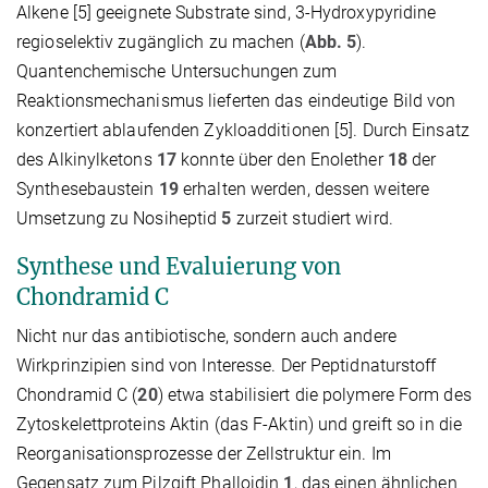
Alkene [5] geeignete Substrate sind, 3-Hydroxypyridine
regioselektiv zugänglich zu machen (
Abb. 5
).
Quantenchemische Untersuchungen zum
Reaktionsmechanismus lieferten das eindeutige Bild von
konzertiert ablaufenden Zykloadditionen [5]. Durch Einsatz
des Alkinylketons
17
konnte über den Enolether
18
der
Synthesebaustein
19
erhalten werden, dessen weitere
Umsetzung zu Nosiheptid
5
zurzeit studiert wird.
Synthese und Evaluierung von
Chondramid C
Nicht nur das antibiotische, sondern auch andere
Wirkprinzipien sind von Interesse. Der Peptidnaturstoff
Chondramid C (
20
) etwa stabilisiert die polymere Form des
Zytoskelettproteins Aktin (das F-Aktin) und greift so in die
Reorganisationsprozesse der Zellstruktur ein. Im
Gegensatz zum Pilzgift Phalloidin
1
, das einen ähnlichen