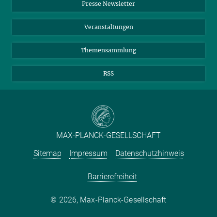
Presse Newsletter
Meldestelle Fehlverhalten
TikTok
YouTube
Netiquette
Veranstaltungen
Themensammlung
RSS
MAX-PLANCK-GESELLSCHAFT
Sitemap
Impressum
Datenschutzhinweis
Barrierefreiheit
2026, Max-Planck-Gesellschaft