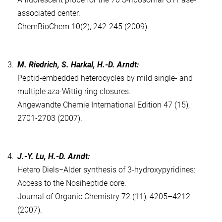
associated center.
ChemBioChem 10(2), 242-245 (2009).
3.
M. Riedrich, S. Harkal, H.-D. Arndt:
Peptid-embedded heterocycles by mild single- and
multiple
aza
-Wittig ring closures.
Angewandte Chemie International Edition 47 (15),
2701-2703 (2007).
4.
J.-Y. Lu, H.-D. Arndt:
Hetero Diels−Alder synthesis of 3-hydroxypyridines:
Access to the Nosiheptide core.
Journal of Organic Chemistry 72 (11), 4205–4212
(2007).