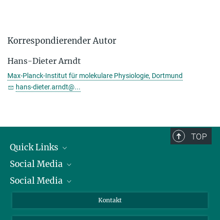
Korrespondierender Autor
Hans-Dieter Arndt
Max-Planck-Institut für molekulare Physiologie, Dortmund
hans-dieter.arndt@...
TOP
Quick Links
Social Media
Präsident
Social Media
Zahlen und Fakten
Bluesky
Jahresbericht
Mastodon
Facebook
Kontakt
Einkauf
LinkedIn
Instagram