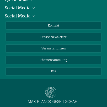
Social Media
Präsident
Social Media
Zahlen und Fakten
Bluesky
Jahresbericht
Mastodon
Facebook
Kontakt
Einkauf
LinkedIn
Instagram
Presse Newsletter
Meldestelle Fehlverhalten
TikTok
YouTube
Netiquette
Veranstaltungen
Themensammlung
RSS
MAX-PLANCK-GESELLSCHAFT