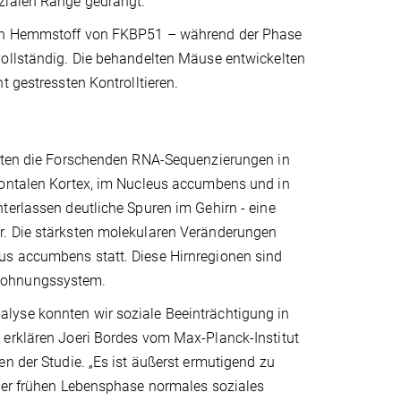
ozialen Ränge gedrängt.
chen Hemmstoff von FKBP51 – während der Phase
vollständig. Die behandelten Mäuse entwickelten
t gestressten Kontrolltieren.
hrten die Forschenden RNA-Sequenzierungen in
rontalen Kortex, im Nucleus accumbens und in
terlassen deutliche Spuren im Gehirn - eine
r. Die stärksten molekularen Veränderungen
us accumbens statt. Diese Hirnregionen sind
elohnungssystem.
lyse konnten wir soziale Beeinträchtigung in
 erklären Joeri Bordes vom Max-Planck-Institut
n der Studie. „Es ist äußerst ermutigend zu
 der frühen Lebensphase normales soziales