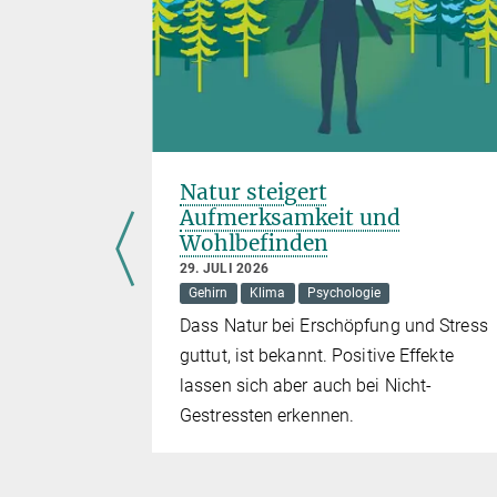
en
Natur steigert
Aufmerksamkeit und
Wohlbefinden
29. JULI 2026
Gehirn
Klima
Psychologie
senen in
Dass Natur bei Erschöpfung und Stress
uschnupfen,
guttut, ist bekannt. Positive Effekte
nd oft zu
lassen sich aber auch bei Nicht-
et erfasst
Gestressten erkennen.
ence den
neues
ntstehen