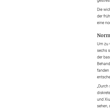
gestres
Die wic
der frü
eine no
Norma
Um zu v
sechs s
der bas
Behandl
fanden 
entsch
„Durch 
diskret
und Xiu
sehen, 