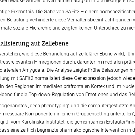
sten Mäuse wurden unverhältnismäßig oft in die niedrigsten s
htige Erkenntnis: Die Gabe von SAFit2 – einem hochspezifis
hen Belastung verhinderte diese Verhaltensbeeinträchtigungen 
rmale soziale Hierarchie und zeigten keinen Unterschied zu nich
lisierung auf Zellebene
erstehen, wie diese Behandlung auf zellulärer Ebene wirkt, fü
tressrelevanten Hirnregionen durch, darunter im medialen präf
olateralen Amygdala. Die Analyse zeigte: Frühe Belastungen hin
ung mit SAFit2 normalisiert diese Genexpression jedoch wiede
in den Regionen im medialen präfrontalen Kortex und im Nucle
eidend für die Top-down-Regulation von Emotionen und das B
sogenanntes „deep phenotyping“ und die computergestützte Ana
e, messbare Komponenten in einem Gruppensetting unterteilen“,
qi Ji vom Karolinska Institutet, die gemeinsamen Erstautor*inne
dass eine zeitlich begrenzte pharmakologische Intervention in