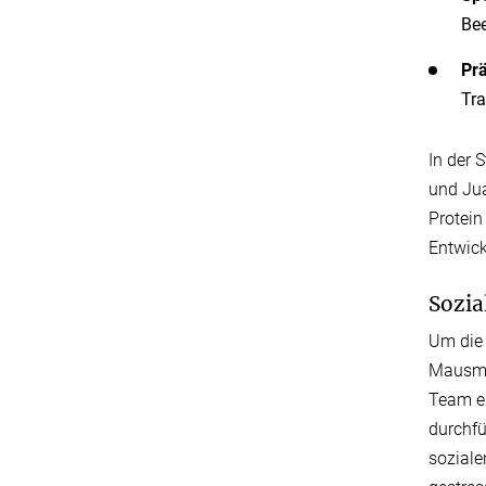
Bee
Pr
Tra
In der 
und Jua
Protein
Entwic
Sozia
Um die 
Mausmo
Team ei
durchfü
soziale