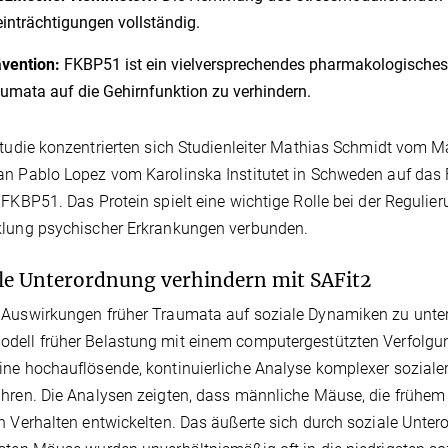
inträchtigungen vollständig.
ävention:
FKBP51 ist ein vielversprechendes pharmakologisches
umata auf die Gehirnfunktion zu verhindern.
Studie konzentrierten sich Studienleiter Mathias Schmidt vom M
n Pablo Lopez vom Karolinska Institutet in Schweden auf da
 FKBP51. Das Protein spielt eine wichtige Rolle bei der Reguli
klung psychischer Erkrankungen verbunden.
le Unterordnung verhindern mit SAFit2
Auswirkungen früher Traumata auf soziale Dynamiken zu unter
dell früher Belastung mit einem computergestützten Verfolgu
ne hochauflösende, kontinuierliche Analyse komplexer sozialer
hren. Die Analysen zeigten, dass männliche Mäuse, die frühem 
n Verhalten entwickelten. Das äußerte sich durch soziale Unte