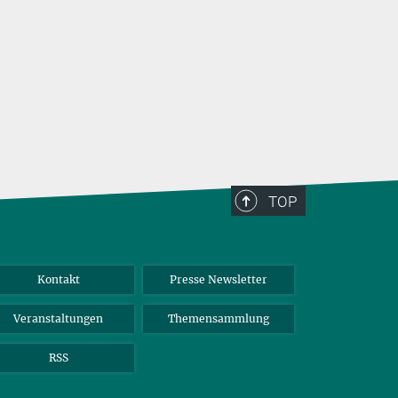
warum sie 
zwischen P
nicht erse
TOP
Kontakt
Presse Newsletter
Veranstaltungen
Themensammlung
RSS