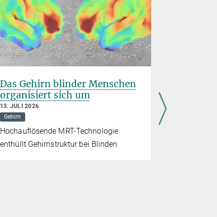
Das Gehirn blinder Menschen
Können v
organisiert sich um
Körpermo
helfen?
13. JULI 2026
Gehirn
8. JULI 2026
Medizin
P
Hochauflösende MRT-Technologie
Psychologie
enthüllt Gehirnstruktur bei Blinden
Wie könnte
Magersucht
dieser Pod
spricht Si
Innovatione