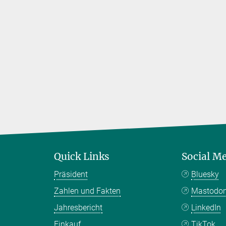
Quick Links
Social M
Präsident
Bluesky
Zahlen und Fakten
Mastodo
Jahresbericht
LinkedIn
Einkauf
TikTok