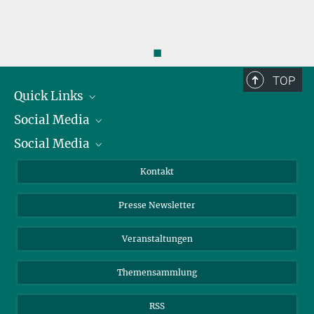
◼
TOP
Quick Links
Social Media
Präsident
Social Media
Zahlen und Fakten
Bluesky
Jahresbericht
Mastodon
Facebook
Kontakt
Einkauf
LinkedIn
Instagram
Presse Newsletter
Meldestelle Fehlverhalten
TikTok
YouTube
Netiquette
Veranstaltungen
Themensammlung
RSS