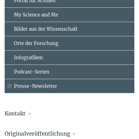
Portal für Schulen
My Science and Me
Bilder aus der Wissenschaft
Orte der Forschung
Infografiken
Podcast-Serien
Presse-Newsletter
Kontakt
Dr. Myriam Rion
Originalveröffentlichung
Wissenschaftskommunikation, Presse