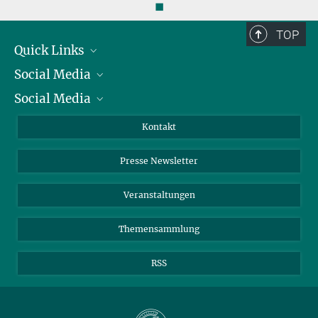
◼
TOP
Quick Links
Social Media
Präsident
Social Media
Zahlen und Fakten
Bluesky
Jahresbericht
Mastodon
Facebook
Kontakt
Einkauf
LinkedIn
Instagram
Presse Newsletter
Meldestelle Fehlverhalten
TikTok
YouTube
Netiquette
Veranstaltungen
Themensammlung
RSS