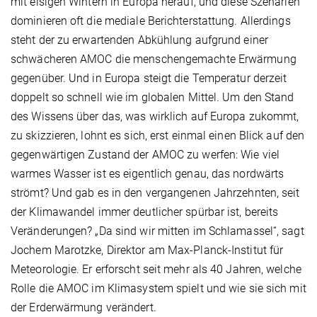
mit eisigen Wintern in Europa herauf, und diese Szenarien
dominieren oft die me­diale Berichterstattung. Allerdings
steht der zu erwartenden Abkühlung aufgrund einer
schwächeren AMOC die menschengemachte Erwärmung
gegenüber. Und in Europa steigt die Temperatur derzeit
doppelt so schnell wie im globalen Mittel. Um den Stand
des Wissens über das, was wirklich auf Europa zukommt,
zu skiz­zieren, lohnt es sich, erst einmal einen Blick auf den
gegenwärtigen Zustand der AMOC zu werfen: Wie viel
warmes Wasser ist es eigentlich genau, das nordwärts
strömt? Und gab es in den vergangenen Jahrzehnten, seit
der Klimawandel immer deutlicher spürbar ist, bereits
Veränderungen? „Da sind wir mitten im Schlamassel“, sagt
Jochem Marotzke, Direktor am Max-Planck-Institut für
Meteorologie. Er erforscht seit mehr als 40 Jahren, welche
Rolle die AMOC im Klimasystem spielt und wie sie sich mit
der Erderwärmung verändert.