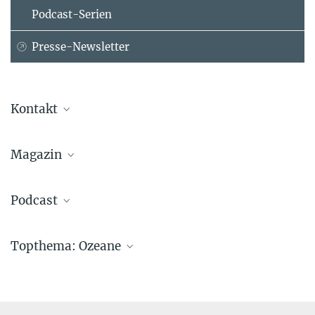
Podcast-Serien
Presse-Newsletter
Kontakt
Prof. Dr. Jochem Marotzke
Magazin
Max-Planck-Institut für Meteorologie, Hamburg
+49 40 41173-440
jochem.marotzke@...
Podcast
© David Ausserhofer
Dr. Denise Müller-Dum
Topthema: Ozeane
Max-Planck-Institut für Meteorologie, Hamburg
+49 40 41173-387
denise.mueller-dum@...