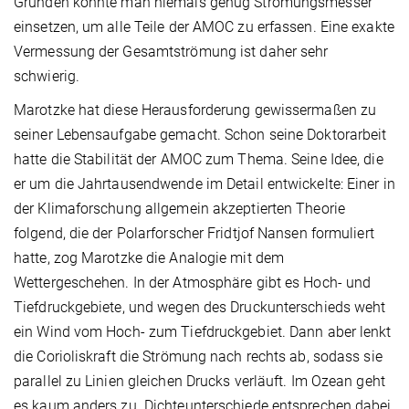
Gründen könnte man niemals genug Strömungsmesser
einsetzen, um alle Teile der AMOC zu erfassen. Eine exakte
Vermessung der Gesamtströmung ist daher sehr
schwierig.
Marotzke hat diese Herausforderung gewissermaßen zu
seiner Lebensaufgabe gemacht. Schon seine Doktorarbeit
hatte die Stabilität der AMOC zum Thema. Seine Idee, die
er um die Jahrtausendwende im Detail entwickelte: Einer in
der Klimaforschung allgemein akzeptierten Theorie
folgend, die der Polarforscher Fridtjof Nansen formuliert
hatte, zog Marotzke die Analogie mit dem
Wettergeschehen. In der Atmosphäre gibt es Hoch- und
Tiefdruckgebiete, und wegen des Druckunterschieds weht
ein Wind vom Hoch- zum Tiefdruckgebiet. Dann aber lenkt
die Corioliskraft die Strömung nach rechts ab, sodass sie
parallel zu Linien gleichen Drucks verläuft. Im Ozean geht
es kaum anders zu. Dichteunterschiede entsprechen dabei