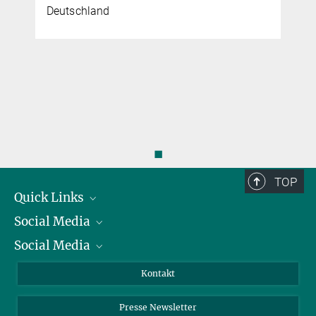
Deutschland
◼
TOP
Quick Links
Social Media
Präsident
Social Media
Zahlen und Fakten
Bluesky
Jahresbericht
Mastodon
Facebook
Kontakt
Einkauf
LinkedIn
Instagram
Presse Newsletter
Meldestelle Fehlverhalten
TikTok