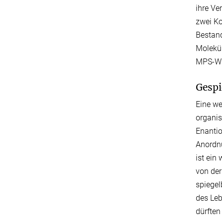
ihre Ve
zwei Ko
Bestand
Molekül
MPS-Wis
Gespi
Eine we
organis
Enantio
Anordnu
ist ein
von der
spiegel
des Leb
dürften