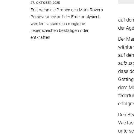
27. OKTOBER 2025
Erst wenn die Proben des Mars-Rovers
Perseverance auf der Erde analysiert
auf dem
werden, lassen sich mögliche
der Ag
Lebenszeichen bestätigen oder
entkräften
Der Mar
wählte 
auf dem
aufzusp
dass do
Götting
dem Mar
federfü
erfolgr
Den Bew
Wie las
untersc