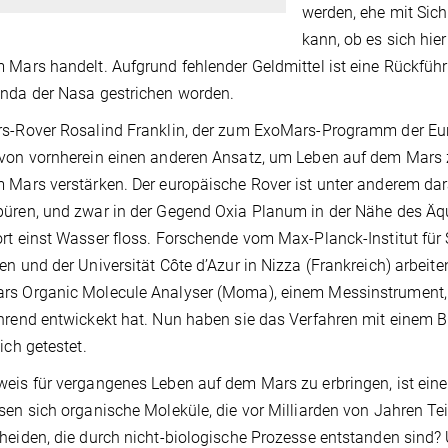
werden, ehe mit Sic
kann, ob es sich hi
 Mars handelt. Aufgrund fehlender Geldmittel ist eine Rückfüh
enda der Nasa gestrichen worden.
s-Rover Rosalind Franklin, der zum ExoMars-Programm der Eu
von vornherein einen anderen Ansatz, um Leben auf dem Mars 
 Mars verstärken. Der europäische Rover ist unter anderem dara
üren, und zwar in der Gegend Oxia Planum in der Nähe des Äqua
rt einst Wasser floss. Forschende vom Max-Planck-Institut für
en und der Universität Côte d’Azur in Nizza (Frankreich) arbei
s Organic Molecule Analyser (Moma), einem Messinstrument, 
hrend entwickekt hat. Nun haben sie das Verfahren mit einem 
eich getestet.
eis für vergangenes Leben auf dem Mars zu erbringen, ist eine
sen sich organische Moleküle, die vor Milliarden von Jahren T
heiden, die durch nicht-biologische Prozesse entstanden sind?