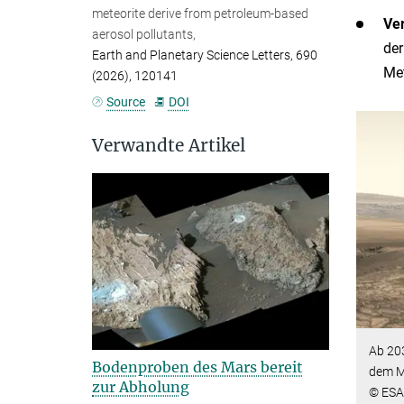
meteorite derive from petroleum-based
Ve
aerosol pollutants,
der
Earth and Planetary Science Letters, 690
Met
(2026), 120141
Source
DOI
Verwandte Artikel
Ab 203
Bodenproben des Mars bereit
dem M
zur Abholung
© ESA