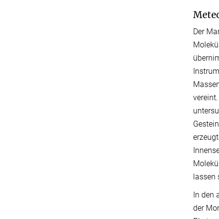
Meteo
Der Mar
Molekül
überni
Instrum
Massen
verein
untersu
Gestein
erzeugt
Innense
Molekül
lassen 
In den 
der Mom