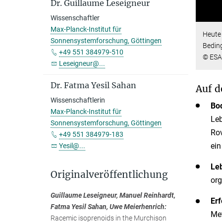
Dr. Guillaume Leseigneur
Wissenschaftler
Max-Planck-Institut für
Heute 
Sonnensystemforschung, Göttingen
Bedin
+49 551 384979-510
© ESA
Leseigneur@...
Dr. Fatma Yesil Sahan
Auf d
Wissenschaftlerin
Bod
Max-Planck-Institut für
Leb
Sonnensystemforschung, Göttingen
Rov
+49 551 384979-183
ein
Yesil@...
Le
Originalveröffentlichung
org
Guillaume Leseigneur, Manuel Reinhardt,
Erf
Fatma Yesil Sahan, Uwe Meierhenrich:
Met
Racemic isoprenoids in the Murchison