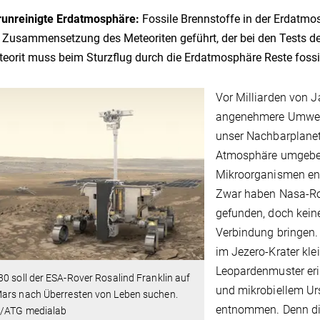
runreinigte Erdatmosphäre:
Fossile Brennstoffe in der Erdatm
 Zusammensetzung des Meteoriten geführt, der bei den Tests de
eorit muss beim Sturzflug durch die Erdatmosphäre Reste foss
Vor Milliarden von 
angenehmere Umwelt
unser Nachbarplanet
Atmosphäre umgeben.
Mikroorganismen entw
Zwar haben Nasa-Ro
gefunden, doch keine
Verbindung bringen.
im Jezero-Krater klei
Leopardenmuster eri
0 soll der ESA-Rover Rosalind Franklin auf
und mikrobiellem Ur
ars nach Überresten von Leben suchen.
entnommen. Denn die
/ATG medialab