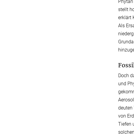
Phytan 
stellt 
erklär
Als Ers
niederg
Grundau
hinzuge
Fossi
Doch da
und Phy
gekomme
Aerosol
deuten 
von Erd
Tiefen 
solchen