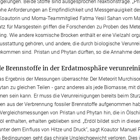
gelungen. Beide Stoffe sind ausgesprochen reaktionsträge. „Pr
hohe Anforderungen an Empfindlichkeit und Messgenauigkeit de
t Koautorin und Moma-Teammitglied Fatma Yesil Sahan vom Max
atz für Marsgestein griffen die Forschenden zu Proben des Mete
ing. Wie andere kosmische Brocken enthält er eine Vielzahl orga
sstattung gehören, und andere, die durch biologische Verunre
kommen sind. Pristan und Phytan dürften, so die Annahme der 
le Brennstoffe in der Erdatmosphäre verunrei
s Ergebnis der Messungen überraschte: Der Meteorit Murchison
tan zu gleichen Teilen - ganz anderes als jede Biomasse, mit d
n sein kann. Er muss die Verunreinigungen bereits beim Stur
en aus der Verbrennung fossiler Brennstoffe aufgenommen hab
Vergleichsmessungen von Pristan und Phytan hin, die in Ölschie
öl enthalten, erhalten geblieben sind. „Erdöl bildet sich in die
unter dem Einfluss von Hitze und Druck“, sagt Koautor Manuel R
 Bedingungen geht das chirale Ungleichgewicht verloren. Dies is