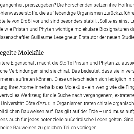
rgangenheit preiszugeben? Die Forschenden setzen ihre Hoffn
hlenwasserstoffe, die auf lebendige Organismen zurückzuführe
teile von Erdöl vor und sind besonders stabil. „Sollte es eins
e wie Pristan und Phytan wichtige molekulare Biosignaturen dar
senschaftler Guillaume Leseigneur, Erstautor der neuen Studie
egelte Moleküle
itere Eigenschaft macht die Stoffe Pristan und Phytan zu aussi
che Verbindungen sind sie chiral. Das bedeutet, dass sie in v
meren, auftreten können. Diese unterschieden sich lediglich in 
ng ihrer Atome innerhalb des Moleküls - ein wenig wie die Finge
 wertvolles Werkzeug für die Suche nach vergangenem, extrater
 Universität Côte d’Azur. In Organismen treten chirale organisch
bildlichen Bauweisen auf. Das gilt auf der Erde – und muss au
ens auch für jedes potenzielle außerirdische Leben gelten. Sin
 beide Bauweisen zu gleichen Teilen vorliegen.