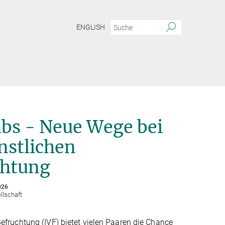
ENGLISH
bs - Neue Wege bei
nstlichen
chtung
026
llschaft
Befruchtung (IVF) bietet vielen Paaren die Chance