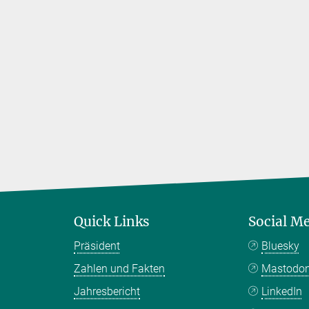
Quick Links
Social M
Präsident
Bluesky
Zahlen und Fakten
Mastodo
Jahresbericht
LinkedIn