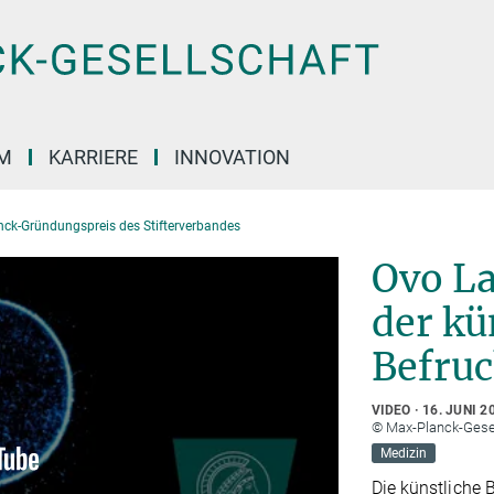
M
KARRIERE
INNOVATION
nck-Gründungspreis des Stifterverbandes
Ovo La
der kü
Befru
VIDEO
16. JUNI 2
© Max-Planck-Gese
Medizin
Die künstliche 