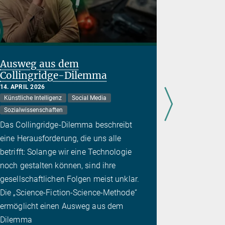
Ausweg aus dem
Messtag
Collingridge-Dilemma
25. SEPTEMB
Kernfusion
14. APRIL 2026
Künstliche Intelligenz
Social Media
Kryopumpe,
Sozialwissenschaften
Dauerbetrie
Das Collingridge-Dilemma beschreibt
werden zwe
eine Herausforderung, die uns alle
Arbeitstag
betrifft: Solange wir eine Technologie
ASDEX Upgr
noch gestalten können, sind ihre
gesellschaftlichen Folgen meist unklar.
Die „Science-Fiction-Science-Methode“
ermöglicht einen Ausweg aus dem
Dilemma