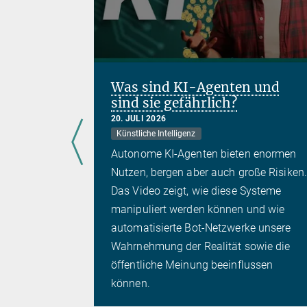
Was sind KI-Agenten und
sind sie gefährlich?
20. JULI 2026
Künstliche Intelligenz
Autonome KI-Agenten bieten enormen
Nutzen, bergen aber auch große Risiken.
edrohung
Das Video zeigt, wie diese Systeme
eine
manipuliert werden können und wie
en sie für
automatisierte Bot-Netzwerke unsere
er
Wahrnehmung der Realität sowie die
hutz. Was
öffentliche Meinung beeinflussen
rten dazu
können.
ftliche