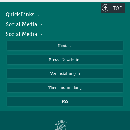
TOP
Quick Links
Social Media
Präsident
Social Media
Zahlen und Fakten
Bluesky
Jahresbericht
Mastodon
Facebook
Kontakt
Einkauf
LinkedIn
Instagram
Presse Newsletter
Meldestelle Fehlverhalten
TikTok
YouTube
Netiquette
Veranstaltungen
Themensammlung
RSS