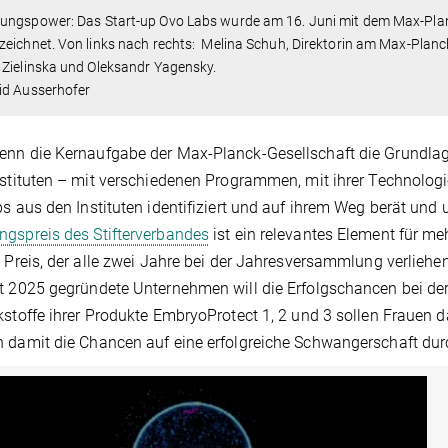
ungspower: Das Start-up Ovo Labs wurde am 16. Juni mit dem Max-Pla
eichnet. Von links nach rechts: Melina Schuh, Direktorin am Max-Planck
Zielinska und Oleksandr Yagensky.
id Ausserhofer
nn die Kernaufgabe der Max-Planck-Gesellschaft die Grundlag
nstituten – mit verschiedenen Programmen, mit ihrer Technologi
ps aus den Instituten identifiziert und auf ihrem Weg berät und 
gspreis des Stifterverbandes
ist ein relevantes Element für me
e Preis, der alle zwei Jahre bei der Jahresversammlung verlieh
t 2025 gegründete Unternehmen will die Erfolgschancen bei der
kstoffe ihrer Produkte EmbryoProtect 1, 2 und 3 sollen Frauen da
 damit die Chancen auf eine erfolgreiche Schwangerschaft dur