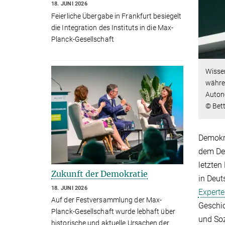
18. JUNI 2026
Feierliche Übergabe in Frankfurt besiegelt
die Integration des Instituts in die Max-
Planck-Gesellschaft
Wissen
währen
Autono
© Bet
Demokra
dem De
letzten
Zukunft der Demokratie
in Deut
18. JUNI 2026
Expert
Auf der Festversammlung der Max-
Geschic
Planck-Gesellschaft wurde lebhaft über
und Soz
historische und aktuelle Ursachen der