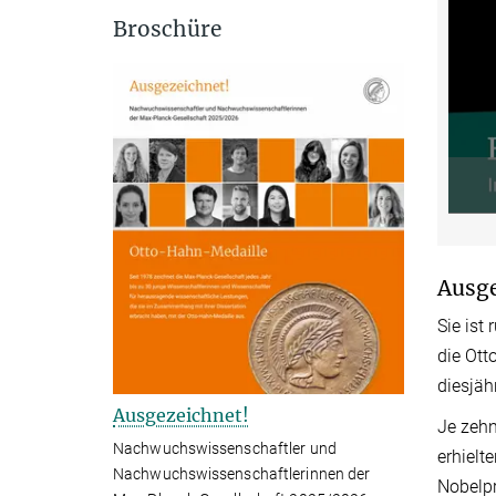
Broschüre
Ausg
Sie ist
die Ott
diesjäh
Ausgezeichnet!
Je zehn
Nachwuchswissenschaftler und
erhielt
Nachwuchswissenschaftlerinnen der
Nobelpr