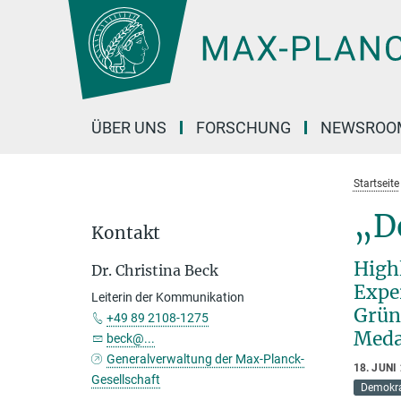
Hauptinhalt
ÜBER UNS
FORSCHUNG
NEWSROO
Startseite
„De
Kontakt
High
Dr. Christina Beck
Expe
Leiterin der Kommunikation
Grün
+49 89 2108-1275
Meda
beck@...
Generalverwaltung der Max-Planck-
18. JUNI
Gesellschaft
Demokra