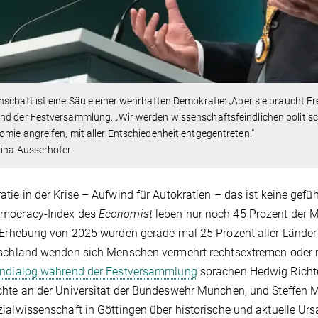
schaft ist eine Säule einer wehrhaften Demokratie: „Aber sie braucht Frei
d der Festversammlung. „Wir werden wissenschaftsfeindlichen politisch
mie angreifen, mit aller Entschiedenheit entgegentreten.“
tina Ausserhofer
tie in der Krise – Aufwind für Autokratien – das ist keine gefü
mocracy-Index des
Economist
leben nur noch 45 Prozent der Me
 Erhebung von 2025 wurden gerade mal 25 Prozent aller Länder 
schland wenden sich Menschen vermehrt rechtsextremen oder r
endialog während der Festversammlung
sprachen Hedwig Richte
hte an der Universität der Bundeswehr München, und Steffen Mau
ialwissenschaft in Göttingen über historische und aktuelle U