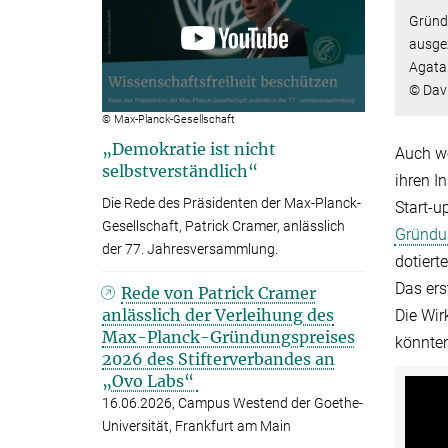
Gründ
ausgez
Agata 
© Dav
© Max-Planck-Gesellschaft
„Demokratie ist nicht
Auch we
selbstverständlich“
ihren I
Die Rede des Präsidenten der Max-Planck-
Start-u
Gesellschaft, Patrick Cramer, anlässlich
Gründun
der 77. Jahresversammlung.
dotiert
Das ers
Rede von Patrick Cramer
anlässlich der Verleihung des
Die Wir
Max-Planck-Gründungspreises
könnten
2026 des Stifterverbandes an
„Ovo Labs“
16.06.2026, Campus Westend der Goethe-
Universität, Frankfurt am Main